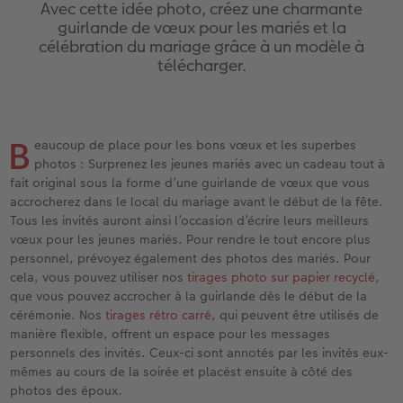
eaux
Étui personnalisé
Tirages photo sur papier recyclé
Affiche carte personnalisée
Autres occasions
Jeux
Coques en silicone
Calendriers muraux avec design
pour l’anniversaire
Mariage
Avec cette idée photo, créez une charmante
guirlande de vœux pour les mariés et la
célébration du mariage grâce à un modèle à
Pochette souvenirs
Poster premium
Pêle-mêle
Cartes à rabat
École et bureau
Coques en polycarbonate
Calendrier mural A4
Cadeaux de fête des mères
Livre de l’année
télécharger.
cances
LIVRE PHOTO CEWE Bébé
Lot de photos
hexxas
Cartes photo
Animaux de compagnie
Coques en cuir
Calendrier mural A4 Panorama
Cadeaux pour le départ
Concours photos
Couverture en cuir et en lin
Autocollants photo
Photo sous plexi
Cartes postales
Faber-Castell
Coques en bois
Calendrier mural A3
Cadeaux photo pour Pâques
Témoignages
B
eaucoup de place pour les bons vœux et les superbes
 & App
photos : Surprenez les jeunes mariés avec un cadeau tout à
Premières étapes
Tirages immédiats
Photo sur alu-dibond
Carte à l’unité
Tirages créatifs
Coques avec cordon
Calendrier de bureau carré
pour les jeunes mariés
Magazine CEWE
fait original sous la forme d’une guirlande de vœux que vous
accrocherez dans le local du mariage avant le début de la fête.
Tous les invités auront ainsi l’occasion d’écrire leurs meilleurs
Possibilités de commande
Photo d’identité biométrique
Photo sur bois
CEWE myPhotos
Boîte cadeau photo
Avec design
CEWE myPhotos
pour l’EVJF
vœux pour les jeunes mariés. Pour rendre le tout encore plus
personnel, prévoyez également des photos des mariés. Pour
Exemples
Accessoires
Tableau photo Prestige
Idées de cadeaux
CEWE myPhotos
Accessoires
cela, vous pouvez utiliser nos
tirages photo sur papier recyclé
,
que vous pouvez accrocher à la guirlande dès le début de la
Témoignages clients
CEWE myPhotos
Photo sur carton mousse
Carte cadeau CEWE
cérémonie. Nos
tirages rétro carré
, qui peuvent être utilisés de
manière flexible, offrent un espace pour les messages
Coffeetable Book «Art Collection»
Multi-déco
CEWE myPhotos
personnels des invités. Ceux-ci sont annotés par les invités eux-
mêmes au cours de la soirée et placést ensuite à côté des
photos des époux.
CEWE myPhotos
Conseils décoration murale
Boîte à friandises personnalisée