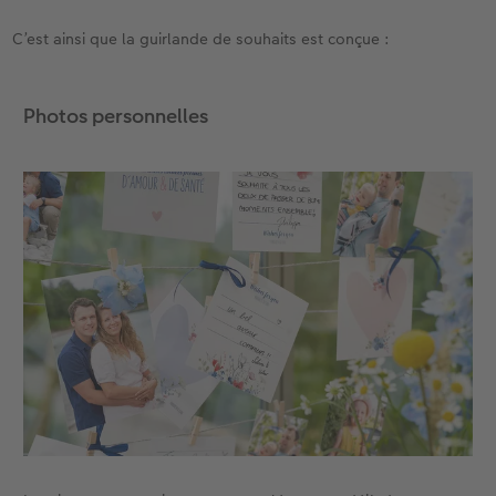
C’est ainsi que la guirlande de souhaits est conçue :
Accessoires
CEWE myPhotos
Nouveautés
Accessoires
Photos personnelles