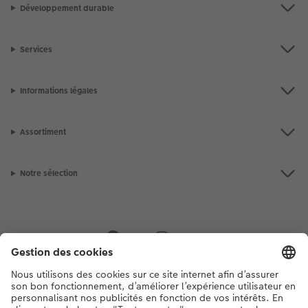
Développement durable
Services
Informations légales
Assortiment
Notre sélection
Si vous avez des questions concernant nos produits ou votre commande,
n'hésitez pas à nous contacter du lundi au dimanche, de 9h00 à 20h00
(hors jours fériés), au numéro de téléphone
044 499 00 12
• 7j/7 • de 9h à