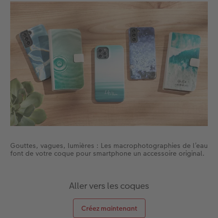
Accessoires
CEWE myPhotos
Nouveautés
Accessoires
Gouttes, vagues, lumières : Les macrophotographies de l’eau
font de votre coque pour smartphone un accessoire original.
Aller vers les coques
Créez maintenant