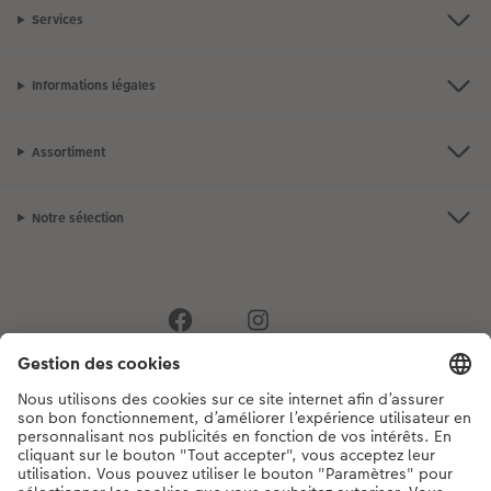
Services
Informations légales
Assortiment
Notre sélection
Si vous avez des questions concernant nos produits ou votre commande,
n'hésitez pas à nous contacter du lundi au dimanche, de 9h00 à 20h00
(hors jours fériés), au numéro de téléphone
044 499 00 12
• 7j/7 • de 9h à
20h
DE
|
FR
|
IT