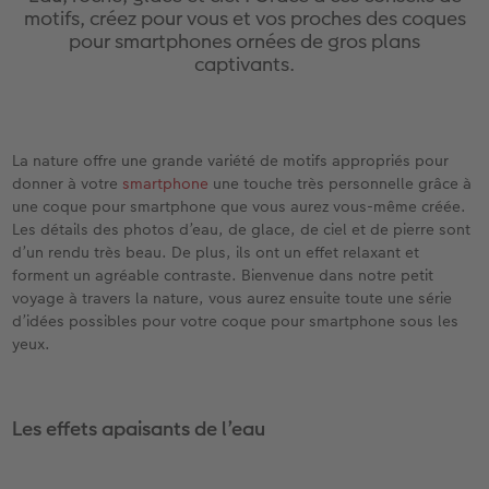
eaux
Étui personnalisé
Tirages photo sur papier recyclé
Affiche carte personnalisée
Autres occasions
Jeux
Coques en silicone
Calendriers muraux avec design
pour l’anniversaire
Mariage
motifs, créez pour vous et vos proches des coques
pour smartphones ornées de gros plans
Pochette souvenirs
Poster premium
Pêle-mêle
Cartes à rabat
École et bureau
Coques en polycarbonate
Calendrier mural A4
Cadeaux de fête des mères
Livre de l’année
captivants.
cances
LIVRE PHOTO CEWE Bébé
Lot de photos
hexxas
Cartes photo
Animaux de compagnie
Coques en cuir
Calendrier mural A4 Panorama
Cadeaux pour le départ
Concours photos
La nature offre une grande variété de motifs appropriés pour
Couverture en cuir et en lin
Autocollants photo
Photo sous plexi
Cartes postales
Faber-Castell
Coques en bois
Calendrier mural A3
Cadeaux photo pour Pâques
Témoignages
 & App
donner à votre
smartphone
une touche très personnelle grâce à
une coque pour smartphone que vous aurez vous-même créée.
Premières étapes
Tirages immédiats
Photo sur alu-dibond
Carte à l’unité
Tirages créatifs
Coques avec cordon
Calendrier de bureau carré
pour les jeunes mariés
Magazine CEWE
Les détails des photos d’eau, de glace, de ciel et de pierre sont
d’un rendu très beau. De plus, ils ont un effet relaxant et
Possibilités de commande
Photo d’identité biométrique
Photo sur bois
CEWE myPhotos
Boîte cadeau photo
Avec design
CEWE myPhotos
pour l’EVJF
forment un agréable contraste. Bienvenue dans notre petit
voyage à travers la nature, vous aurez ensuite toute une série
d’idées possibles pour votre coque pour smartphone sous les
Exemples
Accessoires
Tableau photo Prestige
Idées de cadeaux
CEWE myPhotos
Accessoires
yeux.
Témoignages clients
CEWE myPhotos
Photo sur carton mousse
Carte cadeau CEWE
Les effets apaisants de l’eau
Coffeetable Book «Art Collection»
Multi-déco
CEWE myPhotos
CEWE myPhotos
Conseils décoration murale
Boîte à friandises personnalisée