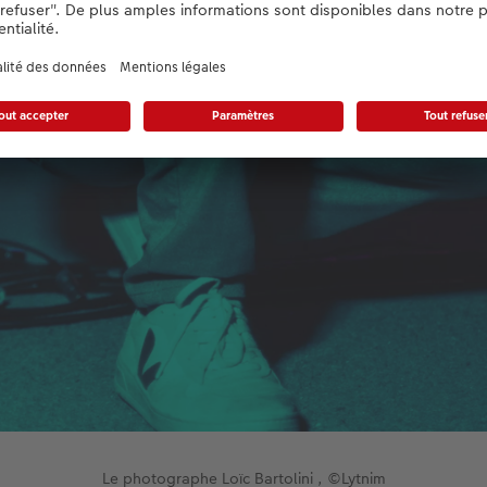
Le photographe Loïc Bartolini , ©Lytnim