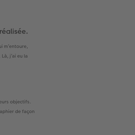
éalisée.
ui m’entoure,
Là, j’ai eu la
urs objectifs.
aphier de façon