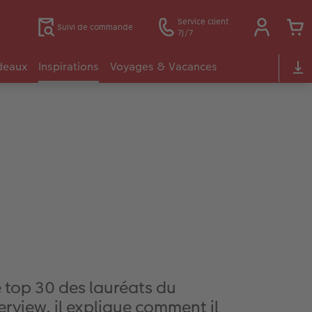
Service client
Suivi de commande
7j/7
deaux
Inspirations
Voyages & Vacances
e top 30 des lauréats du
rview, il explique comment il