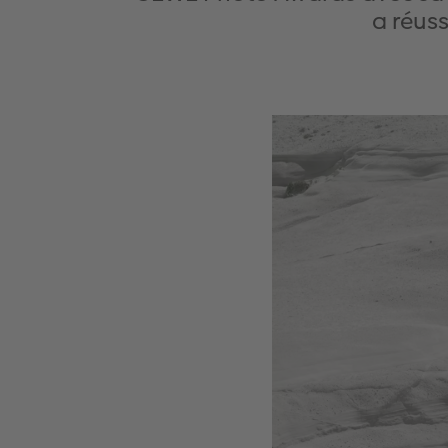
a réus