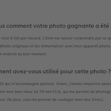
s comment votre photo gagnante a été r
 tout à fait par hasard. J’aime me laisser surprendre par ce q
détails originaux et les immortaliser avec mon appareil photo. 
on endroit au bon moment.
ent avez-vous utilisé pour cette photo ?
7R2 qui m’accompagne partout. Avant, j’aimais emporter plusie
éfère mon bon vieux 24-70 mm F2.8, qui me permet de photogr
cace. De plus, cela me permet de soulager mon dos (rires).