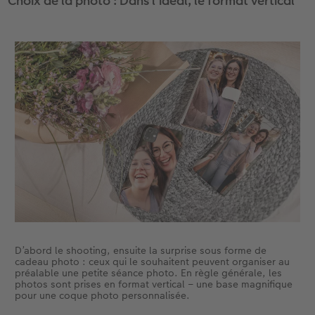
Choix de la photo : Dans l’idéal, le format vertical
Accessoires
CEWE myPhotos
Nouveautés
Accessoires
D’abord le shooting, ensuite la surprise sous forme de
cadeau photo : ceux qui le souhaitent peuvent organiser au
préalable une petite séance photo. En règle générale, les
photos sont prises en format vertical – une base magnifique
pour une coque photo personnalisée.