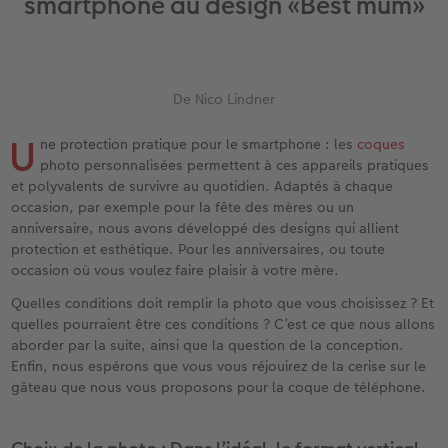
smartphone au design «Best mum»
eaux
Étui personnalisé
Tirages photo sur papier recyclé
Affiche carte personnalisée
Autres occasions
Jeux
Coques en silicone
Calendriers muraux avec design
pour l’anniversaire
Mariage
Pochette souvenirs
Poster premium
Pêle-mêle
Cartes à rabat
École et bureau
Coques en polycarbonate
Calendrier mural A4
Cadeaux de fête des mères
Livre de l’année
De Nico Lindner
cances
LIVRE PHOTO CEWE Bébé
Lot de photos
hexxas
Cartes photo
Animaux de compagnie
Coques en cuir
Calendrier mural A4 Panorama
Cadeaux pour le départ
Concours photos
U
ne protection pratique pour le smartphone : les
coques
Couverture en cuir et en lin
Autocollants photo
Photo sous plexi
Cartes postales
Faber-Castell
Coques en bois
Calendrier mural A3
Cadeaux photo pour Pâques
Témoignages
photo personnalisées permettent à ces appareils pratiques
 & App
et polyvalents de survivre au quotidien. Adaptés à chaque
Premières étapes
Tirages immédiats
Photo sur alu-dibond
Carte à l’unité
Tirages créatifs
Coques avec cordon
Calendrier de bureau carré
pour les jeunes mariés
Magazine CEWE
occasion, par exemple pour la fête des mères ou un
anniversaire, nous avons développé des designs qui allient
Possibilités de commande
Photo d’identité biométrique
Photo sur bois
CEWE myPhotos
Boîte cadeau photo
Avec design
CEWE myPhotos
pour l’EVJF
protection et esthétique. Pour les anniversaires, ou toute
occasion où vous voulez faire plaisir à votre mère.
Exemples
Accessoires
Tableau photo Prestige
Idées de cadeaux
CEWE myPhotos
Accessoires
Quelles conditions doit remplir la photo que vous choisissez ? Et
quelles pourraient être ces conditions ? C’est ce que nous allons
Témoignages clients
CEWE myPhotos
Photo sur carton mousse
Carte cadeau CEWE
aborder par la suite, ainsi que la question de la conception.
Enfin, nous espérons que vous vous réjouirez de la cerise sur le
gâteau que nous vous proposons pour la coque de téléphone.
Coffeetable Book «Art Collection»
Multi-déco
CEWE myPhotos
CEWE myPhotos
Conseils décoration murale
Boîte à friandises personnalisée