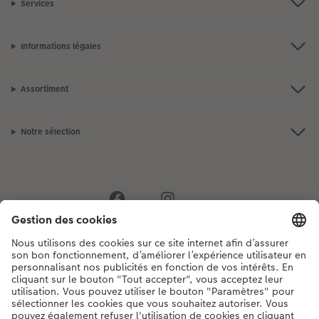
Services
Informations légales
Assortiment
Notre sélection
Si vous avez des questions concernant nos produits ou votre commande,
n'hésitez pas à nous contacter du lundi au dimanche, de 9h00 à 20h00
(hors jours fériés), au numéro de téléphone
044 499 00 12
• 7j/7 • de 9h à
20h
DE
|
FR
|
IT