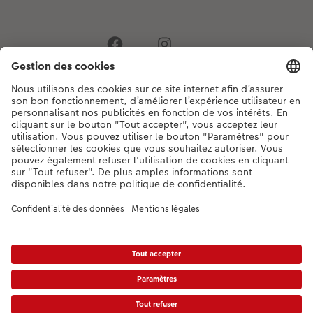
Si vous avez des questions concernant nos produits ou votre commande,
n'hésitez pas à nous contacter du lundi au dimanche, de 9h00 à 20h00
(hors jours fériés), au numéro de téléphone
044 499 00 12
• 7j/7 • de 9h à
20h
DE
|
FR
|
IT
* Les PVC incluant la TVA, frais d’expédition supplémentaires (valable également
pour le retrait en magasin, le cas échéant) conformément aux
tarifs.
Le produit
présenté a éventuellement un prix plus élevé.
|
Conditions générales
|
Protection des données
|
Mentions légales