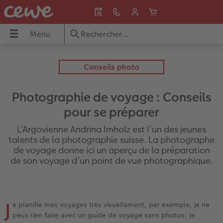
Menu
Menu
LIVRE PHOTO CEWE
Tirages photo
Décos murales
Faire-part
Cadeaux photo
Coques
Calendriers
Idées de cadeaux
Inspirations
Voyages & Vacances
 CEWE
Conseils photo
Aperçu
Aperçu
Aperçu
Aperçu
Aperçu
Aperçu
Aperçu
Aperçu
Aperçu
Aperçu
Photographie de voyage : Conseils
s
Formats
Tirages photo
Photo sur toile
Mariage
Puzzles photo
Coques Samsung
Calendriers muraux
pour grands-parents
Voyage & vacances
Vacances en Suisse
pour se préparer
L’Argovienne Andrina Imholz est l’un des jeunes
Couvertures
Tirage photo encadré
Poster Premium
Naissance
Magnets photo
Coques Xiaomi
Calendriers de bureau
pour les amoureux
Idées de cadeaux
Vacances balneaires
talents de la photographie suisse. La photographe
de voyage donne ici un aperçu de la préparation
to
Qualités de papier
Boîte photo souvenirs
Poster avec design
Anniversaire
Tasses & Mugs
Coques Huawei
Calendriers agendas
pour enfants
Décoration murale
Croisière
de son voyage d’un point de vue photographique.
Effets relief
Tirages créatifs
Cadres
Remerciements
Textiles
Coque biosourcée
Calendrier de cuisine
pour les meilleurs amis
Bébé
Voyage urbain
J
Double page panoramique
Tirage photo mini
Porte-poster en bois
Invitations
Décoration
Frame Case
Agendas de poche
pour les amoureux des animaux
Voyage long courrier
Conseils photo
e planifie mes voyages très visuellement, par exemple, je ne
peux rien faire avec un guide de voyage sans photos. Je