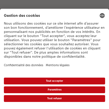
Si vous avez des questions concernant nos produits ou votre commande,
n'hésitez pas à nous contacter du lundi au dimanche, de 9h00 à 20h00
(hors jours fériés), au numéro de téléphone
044 499 00 12
• 7j/7 • de 9h à
20h
DE
|
FR
|
IT
* Les PVC incluant la TVA, frais d’expédition supplémentaires (valable également
pour le retrait en magasin, le cas échéant) conformément aux
tarifs.
Le produit
présenté a éventuellement un prix plus élevé.
|
Conditions générales
|
Protection des données
|
Mentions légales