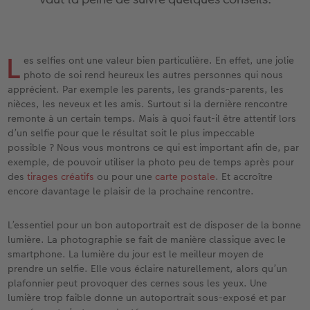
eaux
Étui personnalisé
Tirages photo sur papier recyclé
Affiche carte personnalisée
Autres occasions
Jeux
Coques en silicone
Calendriers muraux avec design
pour l’anniversaire
Mariage
Pochette souvenirs
Poster premium
Pêle-mêle
Cartes à rabat
École et bureau
Coques en polycarbonate
Calendrier mural A4
Cadeaux de fête des mères
Livre de l’année
L
es selfies ont une valeur bien particulière. En effet, une jolie
cances
LIVRE PHOTO CEWE Bébé
Lot de photos
hexxas
Cartes photo
Animaux de compagnie
Coques en cuir
Calendrier mural A4 Panorama
Cadeaux pour le départ
Concours photos
photo de soi rend heureux les autres personnes qui nous
apprécient. Par exemple les parents, les grands-parents, les
nièces, les neveux et les amis. Surtout si la dernière rencontre
Couverture en cuir et en lin
Autocollants photo
Photo sous plexi
Cartes postales
Faber-Castell
Coques en bois
Calendrier mural A3
Cadeaux photo pour Pâques
Témoignages
 & App
remonte à un certain temps. Mais à quoi faut-il être attentif lors
d’un selfie pour que le résultat soit le plus impeccable
Premières étapes
Tirages immédiats
Photo sur alu-dibond
Carte à l’unité
Tirages créatifs
Coques avec cordon
Calendrier de bureau carré
pour les jeunes mariés
Magazine CEWE
possible ? Nous vous montrons ce qui est important afin de, par
exemple, de pouvoir utiliser la photo peu de temps après pour
Possibilités de commande
Photo d’identité biométrique
Photo sur bois
CEWE myPhotos
Boîte cadeau photo
Avec design
CEWE myPhotos
pour l’EVJF
des
tirages créatifs
ou pour une
carte postale
. Et accroître
encore davantage le plaisir de la prochaine rencontre.
Exemples
Accessoires
Tableau photo Prestige
Idées de cadeaux
CEWE myPhotos
Accessoires
L’essentiel pour un bon autoportrait est de disposer de la bonne
Témoignages clients
CEWE myPhotos
Photo sur carton mousse
Carte cadeau CEWE
lumière. La photographie se fait de manière classique avec le
smartphone. La lumière du jour est le meilleur moyen de
prendre un selfie. Elle vous éclaire naturellement, alors qu’un
Coffeetable Book «Art Collection»
Multi-déco
CEWE myPhotos
plafonnier peut provoquer des cernes sous les yeux. Une
lumière trop faible donne un autoportrait sous-exposé et par
CEWE myPhotos
Conseils décoration murale
Boîte à friandises personnalisée