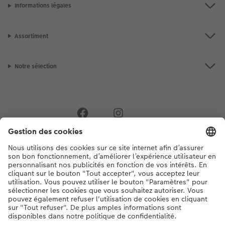
Informations légales
Assortiment
Notre sélection
Si vous avez des questions concernant nos produits ou votre commande,
n'hésitez pas à nous contacter du lundi au dimanche, de 9h00 à 20h00
(hors jours fériés), au numéro de téléphone
044 499 00 12
• 7j/7 • de 9h à
20h
DE
|
FR
|
IT