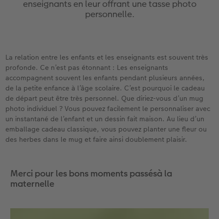
enseignants en leur offrant une tasse photo
eaux
Étui personnalisé
Tirages photo sur papier recyclé
Affiche carte personnalisée
Autres occasions
Jeux
Coques en silicone
Calendriers muraux avec design
pour l’anniversaire
Mariage
personnelle.
Pochette souvenirs
Poster premium
Pêle-mêle
Cartes à rabat
École et bureau
Coques en polycarbonate
Calendrier mural A4
Cadeaux de fête des mères
Livre de l’année
cances
LIVRE PHOTO CEWE Bébé
Lot de photos
hexxas
Cartes photo
Animaux de compagnie
Coques en cuir
Calendrier mural A4 Panorama
Cadeaux pour le départ
Concours photos
La relation entre les enfants et les enseignants est souvent très
profonde. Ce n’est pas étonnant : Les enseignants
Couverture en cuir et en lin
Autocollants photo
Photo sous plexi
Cartes postales
Faber-Castell
Coques en bois
Calendrier mural A3
Cadeaux photo pour Pâques
Témoignages
accompagnent souvent les enfants pendant plusieurs années,
 & App
de la petite enfance à l’âge scolaire. C’est pourquoi le cadeau
Premières étapes
Tirages immédiats
Photo sur alu-dibond
Carte à l’unité
Tirages créatifs
Coques avec cordon
Calendrier de bureau carré
pour les jeunes mariés
Magazine CEWE
de départ peut être très personnel. Que diriez-vous d’un mug
photo individuel ? Vous pouvez facilement le personnaliser avec
un instantané de l’enfant et un dessin fait maison. Au lieu d’un
Possibilités de commande
Photo d’identité biométrique
Photo sur bois
CEWE myPhotos
Boîte cadeau photo
Avec design
CEWE myPhotos
pour l’EVJF
emballage cadeau classique, vous pouvez planter une fleur ou
des herbes dans le mug et faire ainsi doublement plaisir.
Exemples
Accessoires
Tableau photo Prestige
Idées de cadeaux
CEWE myPhotos
Accessoires
Témoignages clients
CEWE myPhotos
Photo sur carton mousse
Carte cadeau CEWE
Merci pour les bons moments passésà la
maternelle
Coffeetable Book «Art Collection»
Multi-déco
CEWE myPhotos
CEWE myPhotos
Conseils décoration murale
Boîte à friandises personnalisée