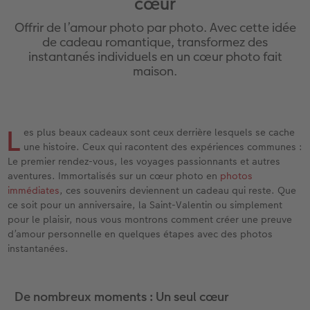
cœur
eaux
Étui personnalisé
Tirages photo sur papier recyclé
Affiche carte personnalisée
Autres occasions
Jeux
Coques en silicone
Calendriers muraux avec design
pour l’anniversaire
Mariage
Offrir de l’amour photo par photo. Avec cette idée
Pochette souvenirs
Poster premium
Pêle-mêle
Cartes à rabat
École et bureau
Coques en polycarbonate
Calendrier mural A4
Cadeaux de fête des mères
Livre de l’année
de cadeau romantique, transformez des
instantanés individuels en un cœur photo fait
maison.
cances
LIVRE PHOTO CEWE Bébé
Lot de photos
hexxas
Cartes photo
Animaux de compagnie
Coques en cuir
Calendrier mural A4 Panorama
Cadeaux pour le départ
Concours photos
Couverture en cuir et en lin
Autocollants photo
Photo sous plexi
Cartes postales
Faber-Castell
Coques en bois
Calendrier mural A3
Cadeaux photo pour Pâques
Témoignages
 & App
L
es plus beaux cadeaux sont ceux derrière lesquels se cache
Premières étapes
Tirages immédiats
Photo sur alu-dibond
Carte à l’unité
Tirages créatifs
Coques avec cordon
Calendrier de bureau carré
pour les jeunes mariés
Magazine CEWE
une histoire. Ceux qui racontent des expériences communes :
Le premier rendez-vous, les voyages passionnants et autres
Possibilités de commande
Photo d’identité biométrique
Photo sur bois
CEWE myPhotos
Boîte cadeau photo
Avec design
CEWE myPhotos
pour l’EVJF
aventures. Immortalisés sur un cœur photo en
photos
immédiates
, ces souvenirs deviennent un cadeau qui reste. Que
Exemples
Accessoires
Tableau photo Prestige
Idées de cadeaux
CEWE myPhotos
Accessoires
ce soit pour un anniversaire, la Saint-Valentin ou simplement
pour le plaisir, nous vous montrons comment créer une preuve
d’amour personnelle en quelques étapes avec des photos
Témoignages clients
CEWE myPhotos
Photo sur carton mousse
Carte cadeau CEWE
instantanées.
Coffeetable Book «Art Collection»
Multi-déco
CEWE myPhotos
De nombreux moments : Un seul cœur
CEWE myPhotos
Conseils décoration murale
Boîte à friandises personnalisée