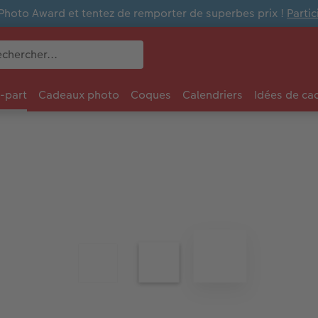
Photo Award et tentez de remporter de superbes prix !
Parti
e-part
Cadeaux photo
Coques
Calendriers
Idées de ca