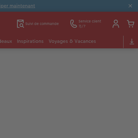
ciper maintenant
Service client
Suivi de commande
7j/7
deaux
Inspirations
Voyages & Vacances