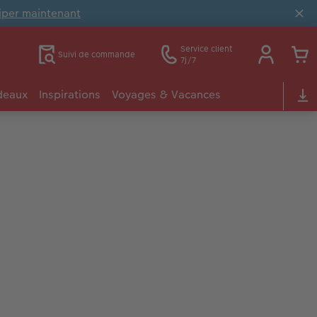
ciper maintenant
Service client
Suivi de commande
7j/7
deaux
Inspirations
Voyages & Vacances