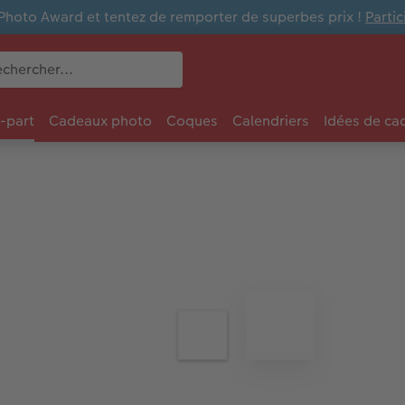
Photo Award et tentez de remporter de superbes prix !
Parti
e-part
Cadeaux photo
Coques
Calendriers
Idées de ca