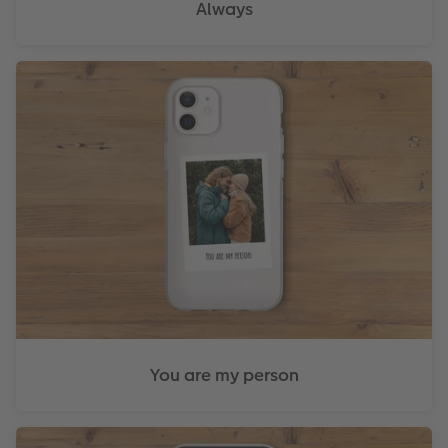
Always
You are my person