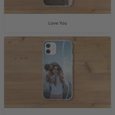
Love You