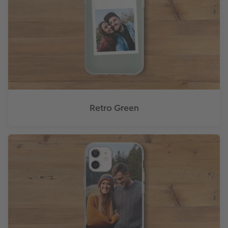
Retro Green