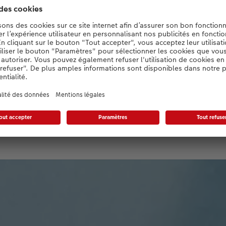
out savoir sur le papier sati
écouvrez le papier satiné de haute quali