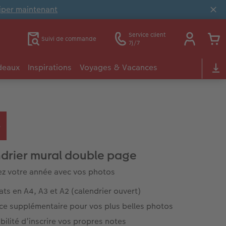
ciper maintenant
Service client
Suivi de commande
7j/7
deaux
Inspirations
Voyages & Vacances
drier mural double page
z votre année avec vos photos
ts en A4, A3 et A2 (calendrier ouvert)
ce supplémentaire pour vos plus belles photos
bilité d’inscrire vos propres notes