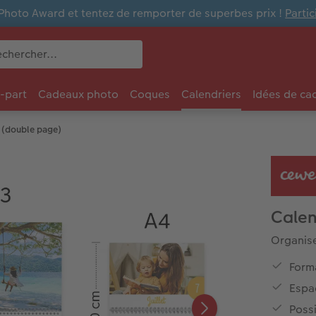
Photo Award et tentez de remporter de superbes prix !
Parti
e-part
Cadeaux photo
Coques
Calendriers
Idées de ca
3 (double page)
Calen
Organise
Forma
Espa
Possi