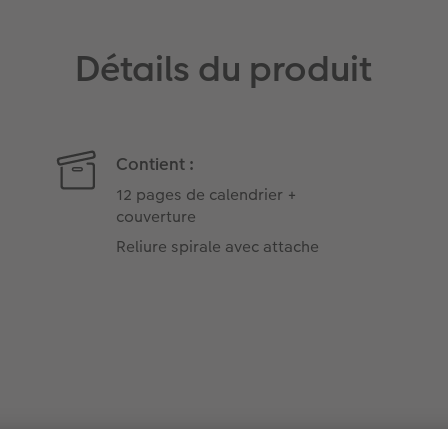
Détails du produit
Contient :
12 pages de calendrier +
couverture
Reliure spirale avec attache