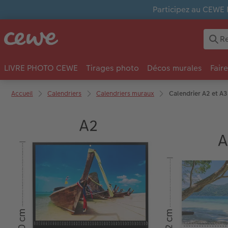
Participez au CEWE 
LIVRE PHOTO CEWE
Tirages photo
Décos murales
Fair
Accueil
Calendriers
Calendriers muraux
Calendrier A2 et A