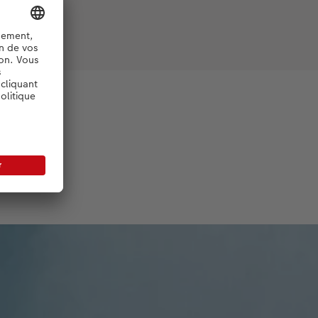
né
té