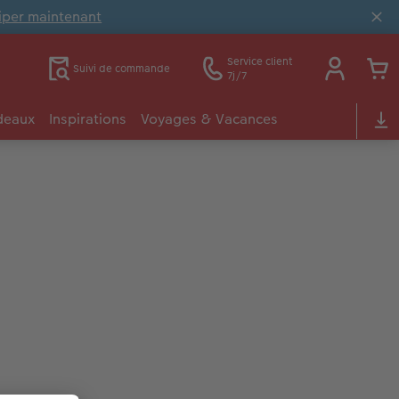
ciper maintenant
Service client
Suivi de commande
7j/7
deaux
Inspirations
Voyages & Vacances