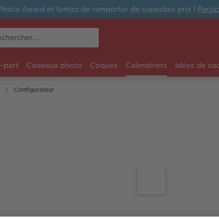
Photo Award et tentez de remporter de superbes prix !
Parti
e-part
Cadeaux photo
Coques
Calendriers
Idées de ca
Configurateur