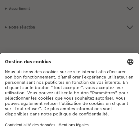
Assortiment
Notre sélection
Si vous avez des questions concernant nos produits ou votre commande,
n'hésitez pas à nous contacter du lundi au dimanche, de 9h00 à 20h00
(hors jours fériés), au numéro de téléphone
044 499 00 12
• 7j/7 • de 9h à
20h
DE
|
FR
|
IT
* Les PVC incluant la TVA, frais d’expédition supplémentaires (valable également
pour le retrait en magasin, le cas échéant) conformément aux
tarifs.
Le produit