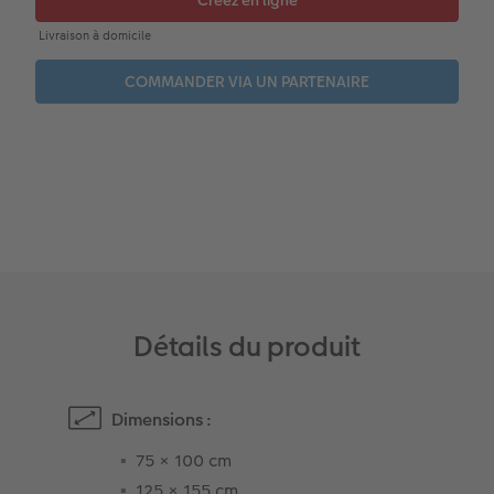
Accessoires
CEWE myPhotos
Nouveautés
Accessoires
Détails du produit
Dimensions :
75 × 100 cm
125 × 155 cm