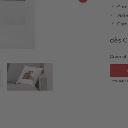
Garn
Matér
Garn
dès C
Créer et