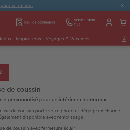
ciper maintenant
Service client
Suivi de commande
7j/7
deaux
Inspirations
Voyages & Vacances
e de coussin
sin personnalisé pour un intérieur chaleureux
usse de coussin porte votre photo et dégage un charme
Également disponible avec remplissage.
se de coussin avec fermeture éclair