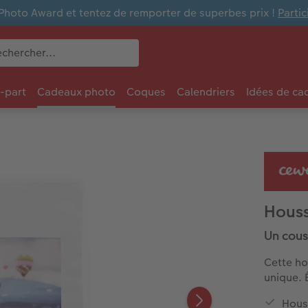
Photo Award et tentez de remporter de superbes prix !
Parti
e-part
Cadeaux photo
Coques
Calendriers
Idées de ca
Houss
Un cous
Cette ho
unique. 
Hous