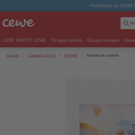
Participez au CEWE 
LIVRE PHOTO CEWE
Tirages photo
Décos murales
Fair
Accueil
Cadeaux photo
Textiles
Housse de coussin