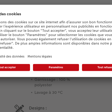
Détails du produit
Informations spécifiques :
Housse de coussin avec
fermeture éclair
Extérieur : 100 % coton
Garnissage : 100 %
polyester
Lavage à 30 °C
Designs :