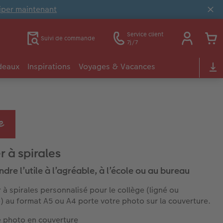
ciper maintenant
Service client
Suivi de commande
7j/7
deaux
Inspirations
Voyages & Vacances
r à spirales
ndre l’utile à l’agréable, à l’école ou au bureau
r à spirales personnalisé pour le collège (ligné ou
é) au format A5 ou A4 porte votre photo sur la couverture.
e photo en couverture