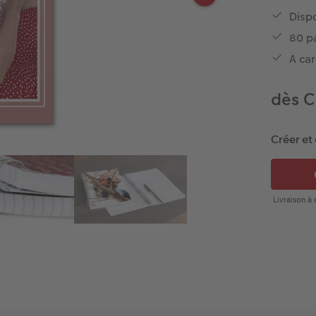
Disp
80 p
A car
dès C
Créer et