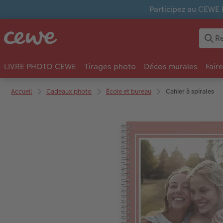
Participez au CEWE 
LIVRE PHOTO CEWE
Tirages photo
Décos murales
Fair
Accueil
Cadeaux photo
École et bureau
Cahier à spirales