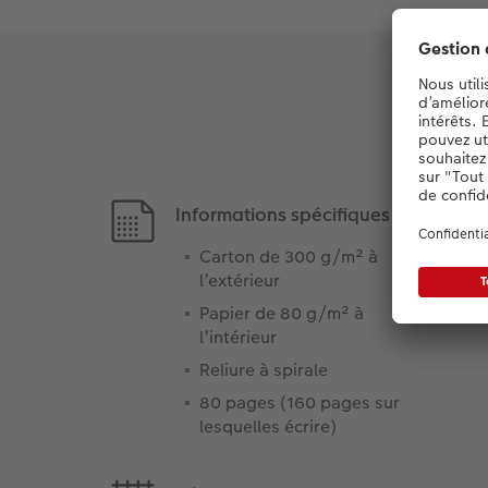
Informations spécifiques :
Carton de 300 g/m² à
l’extérieur
Papier de 80 g/m² à
l’intérieur
Reliure à spirale
80 pages (160 pages sur
lesquelles écrire)