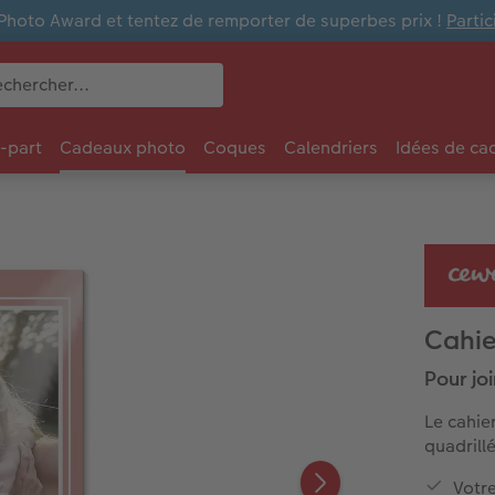
Photo Award et tentez de remporter de superbes prix !
Parti
e-part
Cadeaux photo
Coques
Calendriers
Idées de ca
Cahie
Pour joi
Le cahie
quadrill
Votr