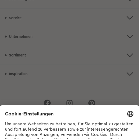
Service
Unternehmen
Sortiment
Inspiration
Bei Fragen zu Produkten oder der Bestellung können Sie uns gerne von
Montag bis Samstag von 8:00 – 20:00 Uhr und Sonntag von 10:00 –
20:00 Uhr (gesetzliche Feiertage ausgenommen) unter der
Telefonnummer
044 499 01 21
kontaktieren.