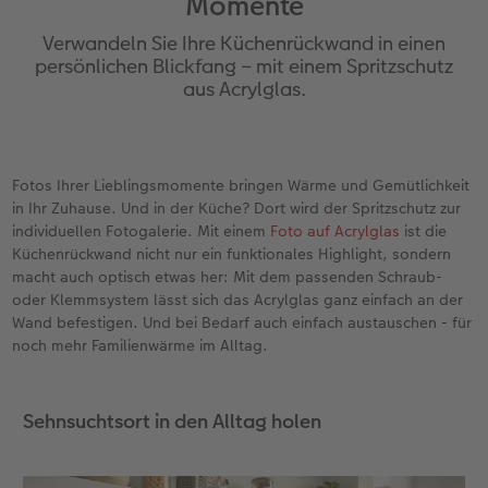
Momente
en
Personalisierter Schuber
Nature Prints
Photo Streetmap Poster
Weitere Anlässe
Spiele
Silikonhüllen
Wandkalender mit Design
Zum Geburtstag
Hochzeit
Verwandeln Sie Ihre Küchenrückwand in einen
Erinnerungstasche
Premium Poster
Fotocollage
Klappkarten
Schule & Büro
Kunststoffhüllen
Wandkalender A4
Muttertagsgeschenke
Jahrbuch
persönlichen Blickfang – mit einem Spritzschutz
aus Acrylglas.
n
CEWE FOTOBUCH Kids
Fotosets
hexxas
Fotokarten
Haustiere
Lederhüllen
Wandkalender A4 Panorama
Geschenke zum Abschied
Fotowettbewerbe
Einband mit Leder und Leinen
Fotosticker
Acrylglas
Postkarten
Faber-Castell
Holzhülle
Wandkalender A3
Fotogeschenke zum Osterfest
Kundengeschichten
 & App
Fotos Ihrer Lieblingsmomente bringen Wärme und Gemütlichkeit
in Ihr Zuhause. Und in der Küche? Dort wird der Spritzschutz zur
Erste Schritte
Sofortfotos
Alu Dibond
Einzelkarten im Direktversand
Art Prints
Handykette
Tischkalender Quadratisch
für Brautpaare
CEWE Magazin
individuellen Fotogalerie. Mit einem
Foto auf Acrylglas
ist die
Küchenrückwand nicht nur ein funktionales Highlight, sondern
Bestellwege
Biometrisches Passfoto
Foto auf Holz
CEWE myPhotos
Foto-Geschenkbox
Mit Design
CEWE myPhotos
für den JGA
macht auch optisch etwas her: Mit dem passenden Schraub-
oder Klemmsystem lässt sich das Acrylglas ganz einfach an der
Webinare
Zubehör
Gallery Print
Geschenkidee
CEWE myPhotos
Zubehör
Wand befestigen. Und bei Bedarf auch einfach austauschen - für
noch mehr Familienwärme im Alltag.
Kundenbeispiele
CEWE myPhotos
Hartschaum
CEWE Geschenkgutschein
Sehnsuchtsort in den Alltag holen
Kundengeschichten
Mehrteiler
CEWE myPhotos
Coffeetable Book «Art Collection»
Wandgestaltung
Foto-Leckerlidose