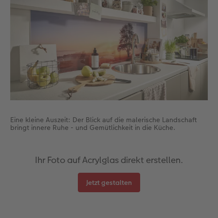
CEWE FOTOBUCH per PDF
CEWE myPhotos
Neuheiten
CEWE myPhotos
Zubehör
Zubehör
Eine kleine Auszeit: Der Blick auf die malerische Landschaft
bringt innere Ruhe - und Gemütlichkeit in die Küche.
Ihr Foto auf Acrylglas direkt erstellen.
Jetzt gestalten