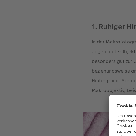
1. Ruhiger H
In der Makrofotogra
abgebildete Objekte
besonders gut zur G
beziehungsweise gr
Hintergrund. Apropo
Makroobjektiv, beis