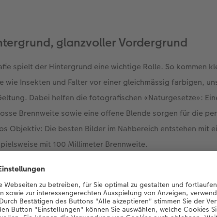
intergrund, glanzvoller Vordergrund
fie spielt der Hintergrund eine wichtige Rolle. So kommen kl
 wie Insekten und Falter vor einer gleichmässig farbigen, un
eltung. Dabei helfen die fotografischen «Naturgesetze»: Ein
osse Brennweite sowie eine offene Blende sorgen für die pe
s Objektiv: Die besten Bilder im Nahbereich entstehen mit e
pielsweise mit 100 Millimeter Brennweite.