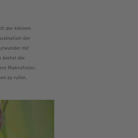
elt der kleinen
aszination der
turwunder mit
 bietet die
dere Makrofotos.
en zu rufen.