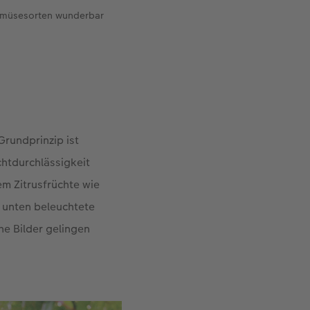
Gemüsesorten wunderbar
rundprinzip ist
chtdurchlässigkeit
em Zitrusfrüchte wie
n unten beleuchtete
he Bilder gelingen