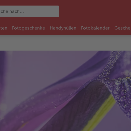
rten
Fotogeschenke
Handyhüllen
Fotokalender
Gesche