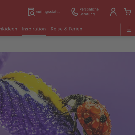
Persönliche
Auftragsstatus
Beratung
nkideen
Inspiration
Reise & Ferien