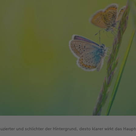
duzierter und schlichter der Hintergrund, desto klarer wirkt das Haupt