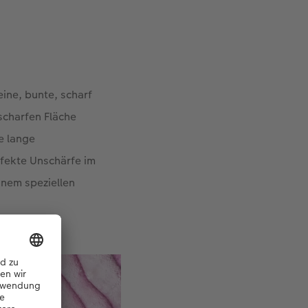
eine, bunte, scharf
scharfen Fläche
e lange
rfekte Unschärfe im
inem speziellen