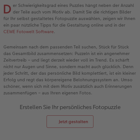
en
Personalisierter Schuber
Nature Prints
Photo Streetmap Poster
Weitere Anlässe
Spiele
Silikonhüllen
Wandkalender mit Design
Zum Geburtstag
Hochzeit
D
er Schwierigkeitsgrad eines Puzzles hängt neben der Anzahl
der Teile auch vom Motiv ab. Damit Sie die richtigen Bilder
Erinnerungstasche
Premium Poster
Fotocollage
Klappkarten
Schule & Büro
Kunststoffhüllen
Wandkalender A4
Muttertagsgeschenke
Jahrbuch
für Ihr selbst gestaltetes Fotopuzzle auswählen, zeigen wir Ihnen
ein paar nützliche Tipps für die Gestaltung online und in der
CEWE Fotowelt Software
.
n
CEWE FOTOBUCH Kids
Fotosets
hexxas
Fotokarten
Haustiere
Lederhüllen
Wandkalender A4 Panorama
Geschenke zum Abschied
Fotowettbewerbe
Gemeinsam nach dem passenden Teil suchen, Stück für Stück
Einband mit Leder und Leinen
Fotosticker
Acrylglas
Postkarten
Faber-Castell
Holzhülle
Wandkalender A3
Fotogeschenke zum Osterfest
Kundengeschichten
 & App
das Gesamtbild zusammensetzen: Puzzeln ist ein angenehmer
Zeitvertreib – und liegt derzeit wieder voll im Trend. Es schärft
Erste Schritte
Sofortfotos
Alu Dibond
Einzelkarten im Direktversand
Art Prints
Handykette
Tischkalender Quadratisch
für Brautpaare
CEWE Magazin
nicht nur Augen und Sinne, sondern macht auch glücklich. Denn
jeder Schritt, der das persönliche Bild komplettiert, ist ein kleiner
Bestellwege
Biometrisches Passfoto
Foto auf Holz
CEWE myPhotos
Foto-Geschenkbox
Mit Design
CEWE myPhotos
für den JGA
Erfolg und regt das körpereigene Belohnungssystem an. Umso
schöner, wenn sich mit dem Motiv zusätzlich auch Erinnerungen
Webinare
Zubehör
Gallery Print
Geschenkidee
CEWE myPhotos
Zubehör
zusammenfügen – aus Ihren eigenen Fotos.
Erstellen Sie Ihr persönliches Fotopuzzle
Kundenbeispiele
CEWE myPhotos
Hartschaum
CEWE Geschenkgutschein
Jetzt gestalten
Kundengeschichten
Mehrteiler
CEWE myPhotos
Coffeetable Book «Art Collection»
Wandgestaltung
Foto-Leckerlidose