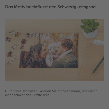
Das Motiv beeinflusst den Schwierigkeitsgrad
CEWE FOTOBUCH per PDF
CEWE myPhotos
Neuheiten
CEWE myPhotos
Zubehör
Zubehör
Durch Ihre Motivwahl können Sie mitbestimmen, wie leicht
oder schwer das Puzzle wird.