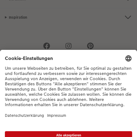
Inspiration
Bei Fragen zu Produkten oder der Bestellung können Sie uns gerne von
Montag bis Samstag von 8:00 – 20:00 Uhr und Sonntag von 10:00 –
20:00 Uhr (gesetzliche Feiertage ausgenommen) unter der
Telefonnummer
044 499 01 21
kontaktieren.
DE
|
FR
|
IT
* Die UVP gelten inkl. MWST zzgl. Versandkosten (ggf. auch bei Filialabholung) gem.
Preisliste
Das abgebildete Produkt hat ggfs. einen höheren Preis.
|
AGB
|
Datenschutz
|
Impressum