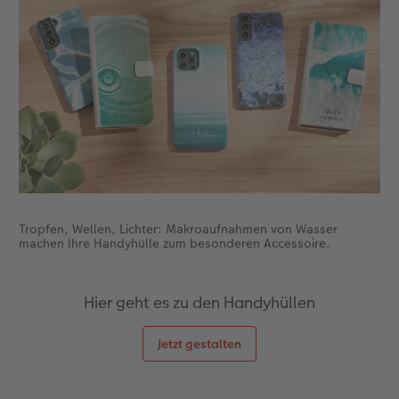
CEWE FOTOBUCH per PDF
CEWE myPhotos
Neuheiten
CEWE myPhotos
Zubehör
Zubehör
Tropfen, Wellen, Lichter: Makroaufnahmen von Wasser
machen Ihre Handyhülle zum besonderen Accessoire.
Hier geht es zu den Handyhüllen
Jetzt gestalten