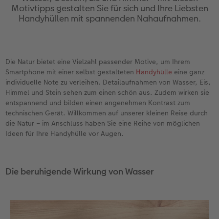
en
Personalisierter Schuber
Nature Prints
Photo Streetmap Poster
Weitere Anlässe
Spiele
Silikonhüllen
Wandkalender mit Design
Zum Geburtstag
Hochzeit
Motivtipps gestalten Sie für sich und Ihre Liebsten
Handyhüllen mit spannenden Nahaufnahmen.
Erinnerungstasche
Premium Poster
Fotocollage
Klappkarten
Schule & Büro
Kunststoffhüllen
Wandkalender A4
Muttertagsgeschenke
Jahrbuch
n
CEWE FOTOBUCH Kids
Fotosets
hexxas
Fotokarten
Haustiere
Lederhüllen
Wandkalender A4 Panorama
Geschenke zum Abschied
Fotowettbewerbe
Die Natur bietet eine Vielzahl passender Motive, um Ihrem
Smartphone mit einer selbst gestalteten
Handyhülle
eine ganz
Einband mit Leder und Leinen
Fotosticker
Acrylglas
Postkarten
Faber-Castell
Holzhülle
Wandkalender A3
Fotogeschenke zum Osterfest
Kundengeschichten
 & App
individuelle Note zu verleihen. Detailaufnahmen von Wasser, Eis,
Himmel und Stein sehen zum einen schön aus. Zudem wirken sie
Erste Schritte
Sofortfotos
Alu Dibond
Einzelkarten im Direktversand
Art Prints
Handykette
Tischkalender Quadratisch
für Brautpaare
CEWE Magazin
entspannend und bilden einen angenehmen Kontrast zum
technischen Gerät. Willkommen auf unserer kleinen Reise durch
Bestellwege
Biometrisches Passfoto
Foto auf Holz
CEWE myPhotos
Foto-Geschenkbox
Mit Design
CEWE myPhotos
für den JGA
die Natur – im Anschluss haben Sie eine Reihe von möglichen
Ideen für Ihre Handyhülle vor Augen.
Webinare
Zubehör
Gallery Print
Geschenkidee
CEWE myPhotos
Zubehör
Kundenbeispiele
CEWE myPhotos
Hartschaum
CEWE Geschenkgutschein
Die beruhigende Wirkung von Wasser
Kundengeschichten
Mehrteiler
CEWE myPhotos
Coffeetable Book «Art Collection»
Wandgestaltung
Foto-Leckerlidose