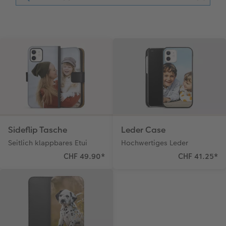
Kundenbeispiele
CEWE myPhotos
Hartschaum
CEWE Geschenkgutschein
Kundengeschichten
Mehrteiler
CEWE myPhotos
Coffeetable Book «Art Collection»
Wandgestaltung
Foto-Leckerlidose
CEWE FOTOBUCH per PDF
CEWE myPhotos
Neuheiten
CEWE myPhotos
Zubehör
Zubehör
Sideflip Tasche
Leder Case
Seitlich klappbares Etui
Hochwertiges Leder
CHF 49.90
*
CHF 41.25
*