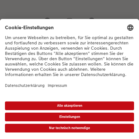
Bei Fragen zu Produkten oder der Bestellung können Sie uns gerne von
Montag bis Samstag von 8:00 – 20:00 Uhr und Sonntag von 10:00 –
20:00 Uhr (gesetzliche Feiertage ausgenommen) unter der
Telefonnummer
044 499 01 21
kontaktieren.
DE
|
FR
|
IT
* Die UVP gelten inkl. MWST zzgl. Versandkosten (ggf. auch bei Filialabholung) gem.
Preisliste
Das abgebildete Produkt hat ggfs. einen höheren Preis.
|
AGB
|
Datenschutz
|
Impressum