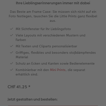
en
Personalisierter Schuber
Nature Prints
Photo Streetmap Poster
Weitere Anlässe
Spiele
Silikonhüllen
Wandkalender mit Design
Zum Geburtstag
Hochzeit
Ihre Lieblingserinnerungen immer mit dabei
Das Beste am Frame Case: Sie müssen sich nicht auf ein
Erinnerungstasche
Premium Poster
Fotocollage
Klappkarten
Schule & Büro
Kunststoffhüllen
Wandkalender A4
Muttertagsgeschenke
Jahrbuch
Foto festlegen, tauschen Sie die Little Prints ganz flexibel
aus.
n
CEWE FOTOBUCH Kids
Fotosets
hexxas
Fotokarten
Haustiere
Lederhüllen
Wandkalender A4 Panorama
Geschenke zum Abschied
Fotowettbewerbe
Mit Sichtfenster für Ihr Lieblingsfoto
Viele Layouts mit verschiedenen Mustern und
Einband mit Leder und Leinen
Fotosticker
Acrylglas
Postkarten
Faber-Castell
Holzhülle
Wandkalender A3
Fotogeschenke zum Osterfest
Kundengeschichten
 & App
Farben
Mit Texten und Cliparts personalisierbar
Erste Schritte
Sofortfotos
Alu Dibond
Einzelkarten im Direktversand
Art Prints
Handykette
Tischkalender Quadratisch
für Brautpaare
CEWE Magazin
Griffiges, flexibles und besonders stoßdämpfendes
Material
Bestellwege
Biometrisches Passfoto
Foto auf Holz
CEWE myPhotos
Foto-Geschenkbox
Mit Design
CEWE myPhotos
für den JGA
Schutz an Ecken und Kanten sowie Bedienelemente
Webinare
Zubehör
Gallery Print
Geschenkidee
CEWE myPhotos
Zubehör
Kombinierbar mit den
Mini Prints
, die separat
erhältlich sind.
Kundenbeispiele
CEWE myPhotos
Hartschaum
CEWE Geschenkgutschein
CHF 41.25
*
Kundengeschichten
Mehrteiler
CEWE myPhotos
Jetzt gestalten und bestellen:
Coffeetable Book «Art Collection»
Wandgestaltung
Foto-Leckerlidose