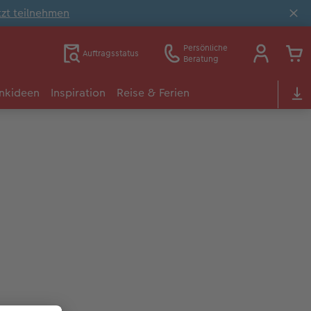
tzt teilnehmen
Persönliche
Auftragsstatus
Beratung
nkideen
Inspiration
Reise & Ferien