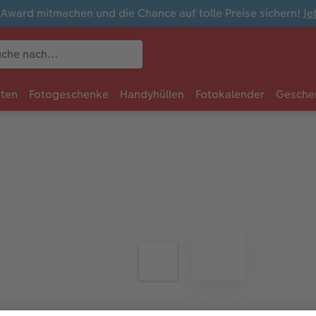
ward mitmachen und die Chance auf tolle Preise sichern!
Je
rten
Fotogeschenke
Handyhüllen
Fotokalender
Gesche