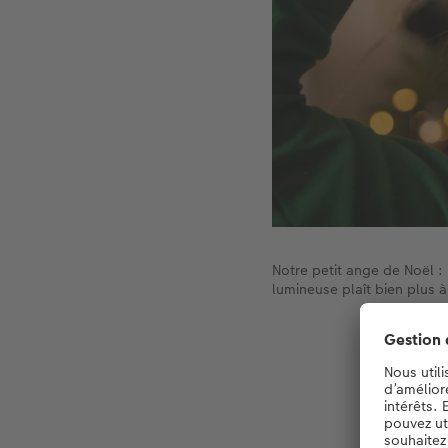
Notre petit ange de Noël : 
lumineuse plaît bien plus à
C