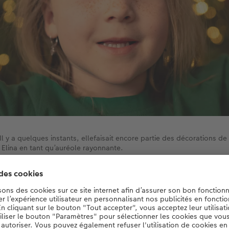
Il y a quelques instants, ellefaisait encore partie des décorations de
 Elina en tant qu’auréole rayonnante.
réez directement votre calendrier de l'Ave
Vers les calendriers photos