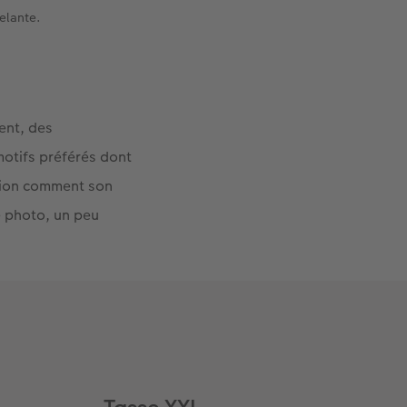
elante.
ent, des
motifs préférés dont
ation comment son
e photo, un peu