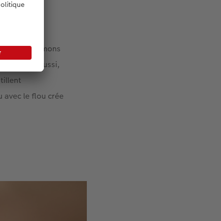
mbre, nous aimons
de famille aussi,
tillent
 avec le flou crée