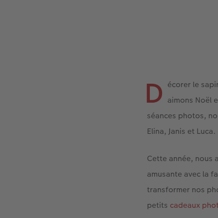
D
écorer le sapi
aimons Noël et
séances photos, no
Elina, Janis et Luc
Cette année, nous 
amusante avec la f
transformer nos pho
petits
cadeaux pho