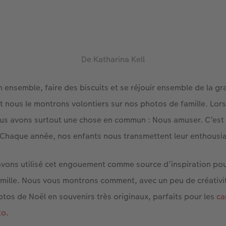
De Katharina Kell
n ensemble, faire des biscuits et se réjouir ensemble de la gr
 nous le montrons volontiers sur nos photos de famille. Lors
us avons surtout une chose en commun : Nous amuser. C’est 
a. Chaque année, nos enfants nous transmettent leur enthous
avons utilisé cet engouement comme source d’inspiration po
amille. Nous vous montrons comment, avec un peu de créativ
tos de Noël en souvenirs très originaux, parfaits pour les
ca
to
.