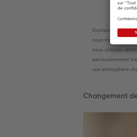
Guirlandes lumineus
nous mettre à l’ais
nous utilisons diffé
particulièrement bie
une atmosphère chal
Changement de