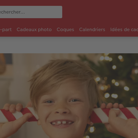
e-part
Cadeaux photo
Coques
Calendriers
Idées de ca