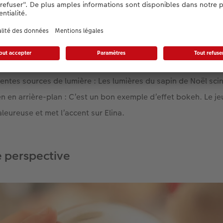
es scintillantes, bougies clignotantes : Durant la saison so
e avec des éléments de décoration lumineux. Pour nos photos 
rentes sources de lumière : Les lumières du sapin de Noël scin
n en arrière-plan : C’est un bon exemple d’effet bokeh. Le jeu
eureuse et met l’accent sur Elina.
 perspective