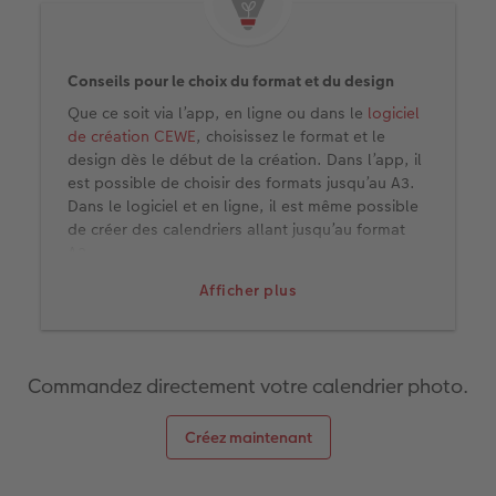
Accessoires
CEWE myPhotos
Nouveautés
Conseils pour le choix du format et du design
Accessoires
Que ce soit via l’app, en ligne ou dans le
logiciel
de création CEWE
, choisissez le format et le
design dès le début de la création. Dans l’app, il
est possible de choisir des formats jusqu’au A3.
Dans le logiciel et en ligne, il est même possible
de créer des calendriers allant jusqu’au format
A2.
En règle générale, plus le calendrier est grand,
Afficher plus
plus les photos feront un bel effet sur le mur.
Dans ce cas, nous avons opté pour un format
horizontal, car nous présentons beaucoup de
paysages dans notre calendrier. C’est ainsi que
Commandez directement votre calendrier photo.
les photos ressortent le mieux.
Conseil pour la mise en page dans le logiciel de
Créez maintenant
création CEWE
Vous souhaitez avoir accès au plus grand nombre