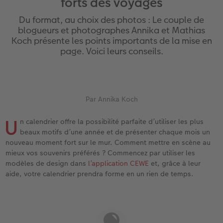
forts des voyages
eaux
Étui personnalisé
Tirages photo sur papier recyclé
Affiche carte personnalisée
Autres occasions
Jeux
Coques en silicone
Calendriers muraux avec design
pour l’anniversaire
Mariage
Du format, au choix des photos : Le couple de
Pochette souvenirs
Poster premium
Pêle-mêle
Cartes à rabat
École et bureau
Coques en polycarbonate
Calendrier mural A4
Cadeaux de fête des mères
Livre de l’année
blogueurs et photographes Annika et Mathias
Koch présente les points importants de la mise en
page. Voici leurs conseils.
cances
LIVRE PHOTO CEWE Bébé
Lot de photos
hexxas
Cartes photo
Animaux de compagnie
Coques en cuir
Calendrier mural A4 Panorama
Cadeaux pour le départ
Concours photos
Couverture en cuir et en lin
Autocollants photo
Photo sous plexi
Cartes postales
Faber-Castell
Coques en bois
Calendrier mural A3
Cadeaux photo pour Pâques
Témoignages
 & App
Premières étapes
Tirages immédiats
Photo sur alu-dibond
Carte à l’unité
Tirages créatifs
Coques avec cordon
Calendrier de bureau carré
pour les jeunes mariés
Magazine CEWE
Par Annika Koch
U
n calendrier offre la possibilité parfaite d’utiliser les plus
Possibilités de commande
Photo d’identité biométrique
Photo sur bois
CEWE myPhotos
Boîte cadeau photo
Avec design
CEWE myPhotos
pour l’EVJF
beaux motifs d’une année et de présenter chaque mois un
nouveau moment fort sur le mur. Comment mettre en scène au
Exemples
Accessoires
Tableau photo Prestige
Idées de cadeaux
CEWE myPhotos
Accessoires
mieux vos souvenirs préférés ? Commencez par utiliser les
modèles de design dans
l’application CEWE
et, grâce à leur
Témoignages clients
CEWE myPhotos
Photo sur carton mousse
Carte cadeau CEWE
aide, votre calendrier prendra forme en un rien de temps.
Coffeetable Book «Art Collection»
Multi-déco
CEWE myPhotos
CEWE myPhotos
Conseils décoration murale
Boîte à friandises personnalisée