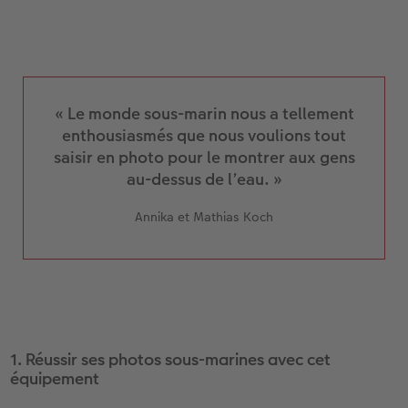
Accessoires
CEWE myPhotos
Nouveautés
Accessoires
« Le monde sous-marin nous a tellement
enthousiasmés que nous voulions tout
saisir en photo pour le montrer aux gens
au-dessus de l’eau. »
Annika et Mathias Koch
1. Réussir ses photos sous-marines avec cet
équipement