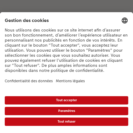
Si vous avez des questions concernant nos produits ou votre commande,
n'hésitez pas à nous contacter du lundi au dimanche, de 9h00 à 20h00
(hors jours fériés), au numéro de téléphone
044 499 00 12
• 7j/7 • de 9h à
20h
DE
|
FR
|
IT
* Les PVC incluant la TVA, frais d’expédition supplémentaires (valable également
pour le retrait en magasin, le cas échéant) conformément aux
tarifs.
Le produit
présenté a éventuellement un prix plus élevé.
|
Conditions générales
|
Protection des données
|
Mentions légales