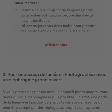
sous-marines :
Veillez à ce que l’objectif de l’appareil photo
ou le boîtier soit toujours propre afin d’éviter
les photos floues.
Utilisez toujours vos deux mains pour prendre
des photos afin de maintenir la stabilité et
d’éviter les tremblements.
Évitez le contact avec le fond de l’océan pour
Afficher plus
limiter l’agitation de l’eau ou du sable.
Les filtres rouges préservent au mieux les
couleurs sous l’eau.
Nettoyez toujours soigneusement
l’équipement à l’eau douce après l’avoir utilisé
dans l’océan afin de prolonger sa durée de
3. Pour beaucoup de lumière : Photographiez avec
vie.
un diaphragme grand ouvert
Si vous prenez des photos avec un appareil photo adapté, vous
devez ouvrir le diaphragme le plus possible. En effet, une partie
de la lumière est perdue juste sous la surface de l’eau, ce qui
peut être corrigé par des réglages appropriés de l’appareil