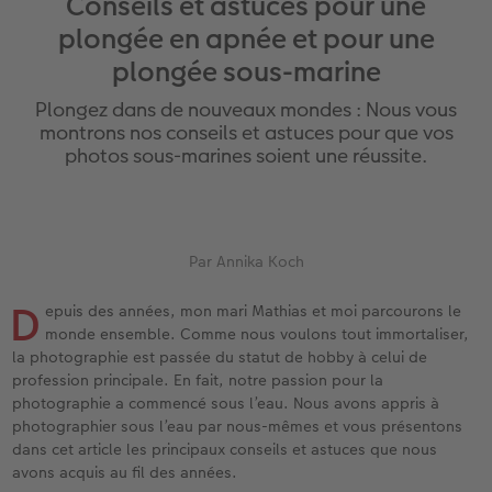
Conseils et astuces pour une
eaux
Étui personnalisé
Tirages photo sur papier recyclé
Affiche carte personnalisée
Autres occasions
Jeux
Coques en silicone
Calendriers muraux avec design
pour l’anniversaire
Mariage
plongée en apnée et pour une
Pochette souvenirs
Poster premium
Pêle-mêle
Cartes à rabat
École et bureau
Coques en polycarbonate
Calendrier mural A4
Cadeaux de fête des mères
Livre de l’année
plongée sous-marine
Plongez dans de nouveaux mondes : Nous vous
cances
LIVRE PHOTO CEWE Bébé
Lot de photos
hexxas
Cartes photo
Animaux de compagnie
Coques en cuir
Calendrier mural A4 Panorama
Cadeaux pour le départ
Concours photos
montrons nos conseils et astuces pour que vos
photos sous-marines soient une réussite.
Couverture en cuir et en lin
Autocollants photo
Photo sous plexi
Cartes postales
Faber-Castell
Coques en bois
Calendrier mural A3
Cadeaux photo pour Pâques
Témoignages
 & App
Premières étapes
Tirages immédiats
Photo sur alu-dibond
Carte à l’unité
Tirages créatifs
Coques avec cordon
Calendrier de bureau carré
pour les jeunes mariés
Magazine CEWE
Par Annika Koch
Possibilités de commande
Photo d’identité biométrique
Photo sur bois
CEWE myPhotos
Boîte cadeau photo
Avec design
CEWE myPhotos
pour l’EVJF
D
epuis des années, mon mari Mathias et moi parcourons le
Exemples
Accessoires
Tableau photo Prestige
Idées de cadeaux
CEWE myPhotos
Accessoires
monde ensemble. Comme nous voulons tout immortaliser,
la photographie est passée du statut de hobby à celui de
Témoignages clients
CEWE myPhotos
Photo sur carton mousse
Carte cadeau CEWE
profession principale. En fait, notre passion pour la
photographie a commencé sous l’eau. Nous avons appris à
photographier sous l’eau par nous-mêmes et vous présentons
Coffeetable Book «Art Collection»
Multi-déco
CEWE myPhotos
dans cet article les principaux conseils et astuces que nous
avons acquis au fil des années.
CEWE myPhotos
Conseils décoration murale
Boîte à friandises personnalisée