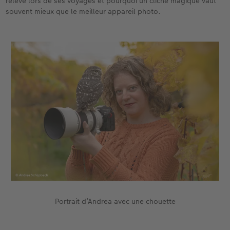
relève lors de ses voyages et pourquoi un cliché magique vaut
souvent mieux que le meilleur appareil photo.
Accessoires
CEWE myPhotos
Nouveautés
Accessoires
Portrait d’Andrea avec une chouette