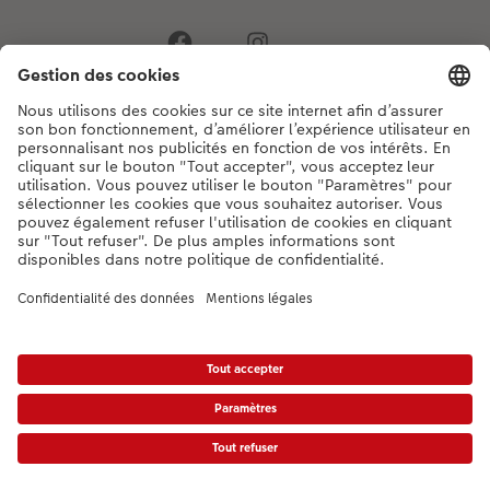
Si vous avez des questions concernant nos produits ou votre commande,
n'hésitez pas à nous contacter du lundi au dimanche, de 9h00 à 20h00
(hors jours fériés), au numéro de téléphone
044 499 00 12
• 7j/7 • de 9h à
20h
DE
|
FR
|
IT
* Les PVC incluant la TVA, frais d’expédition supplémentaires (valable également
pour le retrait en magasin, le cas échéant) conformément aux
tarifs.
Le produit
présenté a éventuellement un prix plus élevé.
|
Conditions générales
|
Protection des données
|
Mentions légales