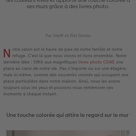
eaux
Étui personnalisé
Tirages photo sur papier recyclé
Affiche carte personnalisée
Autres occasions
Jeux
Coques en silicone
Calendriers muraux avec design
pour l’anniversaire
Mariage
ses murs grâce à des livres photo.
Pochette souvenirs
Poster premium
Pêle-mêle
Cartes à rabat
École et bureau
Coques en polycarbonate
Calendrier mural A4
Cadeaux de fête des mères
Livre de l’année
cances
LIVRE PHOTO CEWE Bébé
Lot de photos
hexxas
Cartes photo
Animaux de compagnie
Coques en cuir
Calendrier mural A4 Panorama
Cadeaux pour le départ
Concours photos
Par Steffi et Piet Denke
Couverture en cuir et en lin
Autocollants photo
Photo sous plexi
Cartes postales
Faber-Castell
Coques en bois
Calendrier mural A3
Cadeaux photo pour Pâques
Témoignages
N
otre salon est le havre de paix de notre famille et notre
 & App
refuge. C’est là que nous vivons et rions ensemble. Notre
Premières étapes
Tirages immédiats
Photo sur alu-dibond
Carte à l’unité
Tirages créatifs
Coques avec cordon
Calendrier de bureau carré
pour les jeunes mariés
Magazine CEWE
dernière idée : Offrir aux magnifiques
livres photo CEWE
une
place au cœur de notre vie. Pas n’importe où sur une étagère,
mais ici même, comme des souvenirs colorés qui occupent une
Possibilités de commande
Photo d’identité biométrique
Photo sur bois
CEWE myPhotos
Boîte cadeau photo
Avec design
CEWE myPhotos
pour l’EVJF
place particulière dans notre maison. Ainsi, nous les avons
toujours sous les yeux et pouvons nous remémorer ces
Exemples
Accessoires
Tableau photo Prestige
Idées de cadeaux
CEWE myPhotos
Accessoires
moments à chaque instant.
Témoignages clients
CEWE myPhotos
Photo sur carton mousse
Carte cadeau CEWE
Une touche colorée qui attire le regard sur le mur
Coffeetable Book «Art Collection»
Multi-déco
CEWE myPhotos
CEWE myPhotos
Conseils décoration murale
Boîte à friandises personnalisée