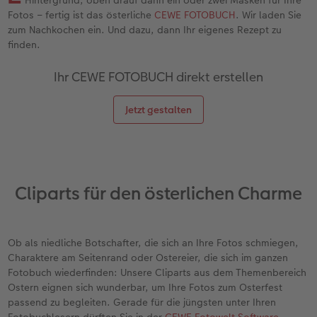
en
Personalisierter Schuber
Nature Prints
Photo Streetmap Poster
Weitere Anlässe
Spiele
Silikonhüllen
Wandkalender mit Design
Zum Geburtstag
Hochzeit
Fotos – fertig ist das österliche
CEWE FOTOBUCH
. Wir laden Sie
zum Nachkochen ein. Und dazu, dann Ihr eigenes Rezept zu
Erinnerungstasche
Premium Poster
Fotocollage
Klappkarten
Schule & Büro
Kunststoffhüllen
Wandkalender A4
Muttertagsgeschenke
Jahrbuch
finden.
n
CEWE FOTOBUCH Kids
Fotosets
hexxas
Fotokarten
Haustiere
Lederhüllen
Wandkalender A4 Panorama
Geschenke zum Abschied
Fotowettbewerbe
Ihr CEWE FOTOBUCH direkt erstellen
Einband mit Leder und Leinen
Fotosticker
Acrylglas
Postkarten
Faber-Castell
Holzhülle
Wandkalender A3
Fotogeschenke zum Osterfest
Kundengeschichten
Jetzt gestalten
 & App
Erste Schritte
Sofortfotos
Alu Dibond
Einzelkarten im Direktversand
Art Prints
Handykette
Tischkalender Quadratisch
für Brautpaare
CEWE Magazin
Bestellwege
Biometrisches Passfoto
Foto auf Holz
CEWE myPhotos
Foto-Geschenkbox
Mit Design
CEWE myPhotos
für den JGA
Cliparts für den österlichen Charme
Webinare
Zubehör
Gallery Print
Geschenkidee
CEWE myPhotos
Zubehör
Kundenbeispiele
CEWE myPhotos
Hartschaum
CEWE Geschenkgutschein
Ob als niedliche Botschafter, die sich an Ihre Fotos schmiegen,
Charaktere am Seitenrand oder Ostereier, die sich im ganzen
Fotobuch wiederfinden: Unsere Cliparts aus dem Themenbereich
Kundengeschichten
Mehrteiler
CEWE myPhotos
Ostern eignen sich wunderbar, um Ihre Fotos zum Osterfest
passend zu begleiten. Gerade für die jüngsten unter Ihren
Coffeetable Book «Art Collection»
Wandgestaltung
Foto-Leckerlidose