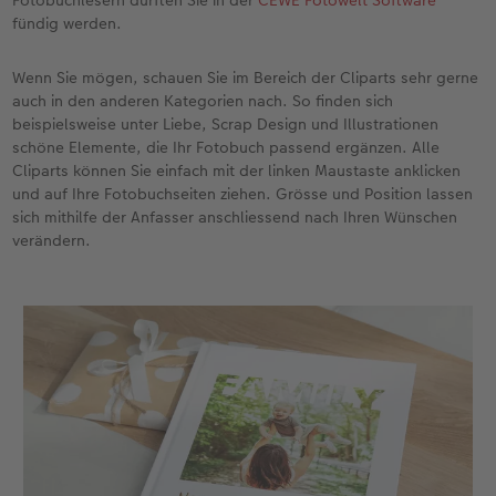
Fotobuchlesern dürften Sie in der
CEWE Fotowelt Software
fündig werden.
CEWE FOTOBUCH per PDF
CEWE myPhotos
Neuheiten
Wenn Sie mögen, schauen Sie im Bereich der Cliparts sehr gerne
CEWE myPhotos
Zubehör
auch in den anderen Kategorien nach. So finden sich
beispielsweise unter Liebe, Scrap Design und Illustrationen
schöne Elemente, die Ihr Fotobuch passend ergänzen. Alle
Zubehör
Cliparts können Sie einfach mit der linken Maustaste anklicken
und auf Ihre Fotobuchseiten ziehen. Grösse und Position lassen
sich mithilfe der Anfasser anschliessend nach Ihren Wünschen
verändern.