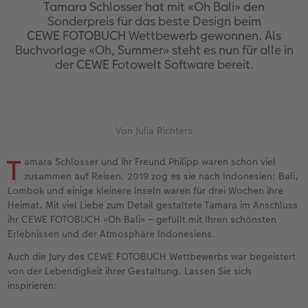
en
Personalisierter Schuber
Nature Prints
Photo Streetmap Poster
Weitere Anlässe
Spiele
Silikonhüllen
Wandkalender mit Design
Zum Geburtstag
Hochzeit
Tamara Schlosser hat mit «Oh Bali» den
Sonderpreis für das beste Design beim
CEWE FOTOBUCH Wettbewerb gewonnen. Als
Erinnerungstasche
Premium Poster
Fotocollage
Klappkarten
Schule & Büro
Kunststoffhüllen
Wandkalender A4
Muttertagsgeschenke
Jahrbuch
Buchvorlage «Oh, Summer» steht es nun für alle in
der CEWE Fotowelt Software bereit.
n
CEWE FOTOBUCH Kids
Fotosets
hexxas
Fotokarten
Haustiere
Lederhüllen
Wandkalender A4 Panorama
Geschenke zum Abschied
Fotowettbewerbe
Einband mit Leder und Leinen
Fotosticker
Acrylglas
Postkarten
Faber-Castell
Holzhülle
Wandkalender A3
Fotogeschenke zum Osterfest
Kundengeschichten
 & App
Von Julia Richters
Erste Schritte
Sofortfotos
Alu Dibond
Einzelkarten im Direktversand
Art Prints
Handykette
Tischkalender Quadratisch
für Brautpaare
CEWE Magazin
T
amara Schlosser und ihr Freund Philipp waren schon viel
Bestellwege
Biometrisches Passfoto
Foto auf Holz
CEWE myPhotos
Foto-Geschenkbox
Mit Design
CEWE myPhotos
für den JGA
zusammen auf Reisen. 2019 zog es sie nach Indonesien: Bali,
Lombok und einige kleinere Inseln waren für drei Wochen ihre
Webinare
Zubehör
Gallery Print
Geschenkidee
CEWE myPhotos
Zubehör
Heimat. Mit viel Liebe zum Detail gestaltete Tamara im Anschluss
ihr CEWE FOTOBUCH «Oh Bali» – gefüllt mit Ihren schönsten
Erlebnissen und der Atmosphäre Indonesiens.
Kundenbeispiele
CEWE myPhotos
Hartschaum
CEWE Geschenkgutschein
Auch die Jury des CEWE FOTOBUCH Wettbewerbs war begeistert
Kundengeschichten
Mehrteiler
CEWE myPhotos
von der Lebendigkeit ihrer Gestaltung. Lassen Sie sich
inspirieren:
Coffeetable Book «Art Collection»
Wandgestaltung
Foto-Leckerlidose