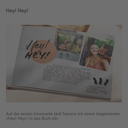
Hey! Hey!
CEWE FOTOBUCH per PDF
CEWE myPhotos
Neuheiten
CEWE myPhotos
Zubehör
Zubehör
Auf der ersten Innenseite lädt Tamara mit einem begeisterten
«Hey! Hey!» in das Buch ein.