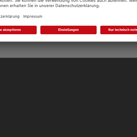
nen Feuersalamander fotografieren durfte. In dem Wald bei mi
salamander. Das ist ein Tier, was ich nur selten sehe. Ich wo
ografieren. Als es dann geklappt hat, war das wirklich etwas 
 und Glück.