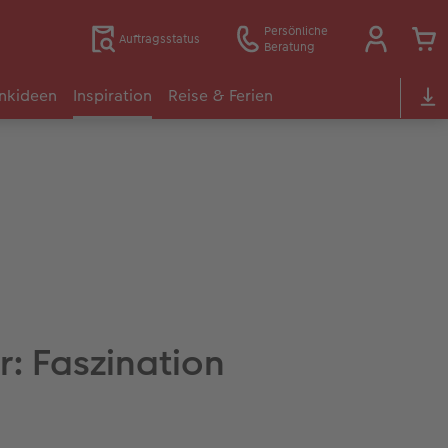
Persönliche
Auftragsstatus
Beratung
nkideen
Inspiration
Reise & Ferien
r: Faszination