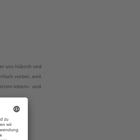
ter uns hübsch und
nfach vorbei, weil
extrem lebens- und