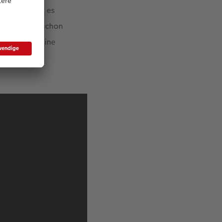
r zuhause hat es
llte deshalb schon
Spezielles, eine