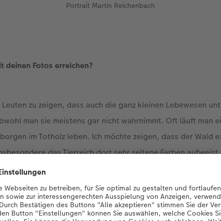
Portrait Martin Reichenbach
t deinen Fotos erreichen?
en Leuten zu zeigen, dass auch die ganz kleinen Lebewesen un
obwohl man sie meistens gar nicht wahrnimmt. Oft läuft man ei
erborgen im Totholz leben. Ich möchte zeigen, dass der Wald 
insbesondere das Tierreich dort sehr seltene Farben aufweist.
ster fotografischster Moment?