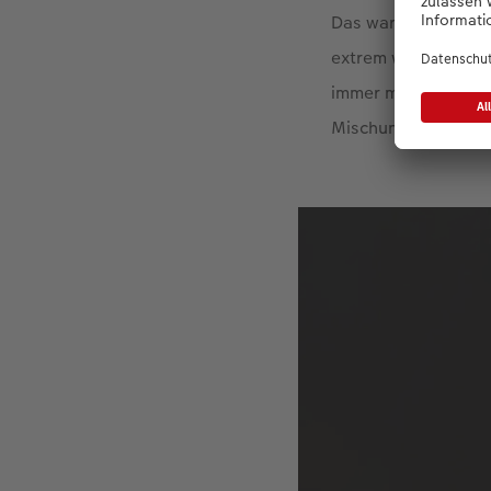
Das war, als ich ei
extrem wenige Feuer
immer mal einen fot
Mischung aus Zufall