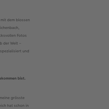
e mit dem blossen
eichenbach,
cksvollen Fotos
b der Welt –
spezialisiert und
gekommen bist.
meine grösste
ich hat schon in