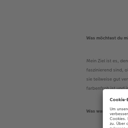
Was möchtest du mi
Mein Ziel ist es, d
faszinierend sind, 
sie teilweise gut v
farbenfroh ist und 
Was war dein schön