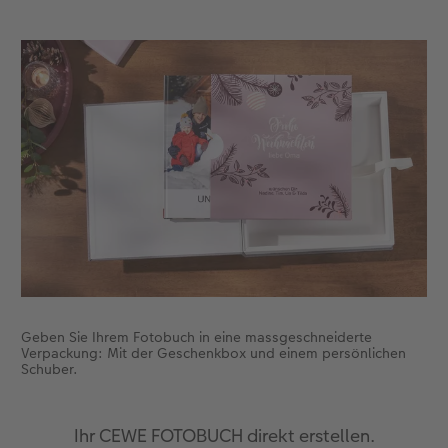
CEWE FOTOBUCH per PDF
CEWE myPhotos
Neuheiten
CEWE myPhotos
Zubehör
Zubehör
Geben Sie Ihrem Fotobuch in eine massgeschneiderte
Verpackung: Mit der Geschenkbox und einem persönlichen
Schuber.
Ihr CEWE FOTOBUCH direkt erstellen.