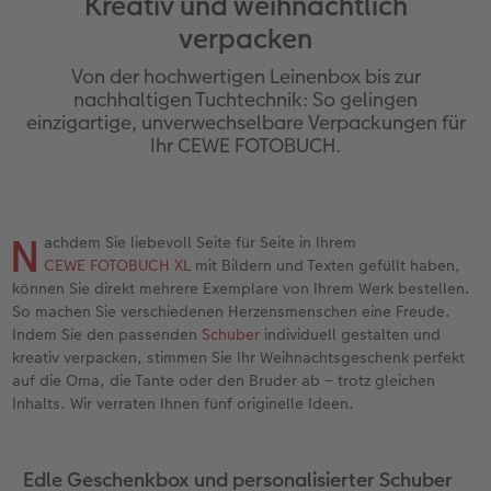
Kreativ und weihnachtlich
en
Personalisierter Schuber
Nature Prints
Photo Streetmap Poster
Weitere Anlässe
Spiele
Silikonhüllen
Wandkalender mit Design
Zum Geburtstag
Hochzeit
verpacken
Erinnerungstasche
Premium Poster
Fotocollage
Klappkarten
Schule & Büro
Kunststoffhüllen
Wandkalender A4
Muttertagsgeschenke
Jahrbuch
Von der hochwertigen Leinenbox bis zur
nachhaltigen Tuchtechnik: So gelingen
n
CEWE FOTOBUCH Kids
Fotosets
hexxas
Fotokarten
Haustiere
Lederhüllen
Wandkalender A4 Panorama
Geschenke zum Abschied
Fotowettbewerbe
einzigartige, unverwechselbare Verpackungen für
Ihr CEWE FOTOBUCH.
Einband mit Leder und Leinen
Fotosticker
Acrylglas
Postkarten
Faber-Castell
Holzhülle
Wandkalender A3
Fotogeschenke zum Osterfest
Kundengeschichten
 & App
Erste Schritte
Sofortfotos
Alu Dibond
Einzelkarten im Direktversand
Art Prints
Handykette
Tischkalender Quadratisch
für Brautpaare
CEWE Magazin
N
achdem Sie liebevoll Seite für Seite in Ihrem
CEWE FOTOBUCH XL
mit Bildern und Texten gefüllt haben,
Bestellwege
Biometrisches Passfoto
Foto auf Holz
CEWE myPhotos
Foto-Geschenkbox
Mit Design
CEWE myPhotos
für den JGA
können Sie direkt mehrere Exemplare von Ihrem Werk bestellen.
So machen Sie verschiedenen Herzensmenschen eine Freude.
Webinare
Zubehör
Gallery Print
Geschenkidee
CEWE myPhotos
Zubehör
Indem Sie den passenden
Schuber
individuell gestalten und
kreativ verpacken, stimmen Sie Ihr Weihnachtsgeschenk perfekt
Kundenbeispiele
CEWE myPhotos
Hartschaum
CEWE Geschenkgutschein
auf die Oma, die Tante oder den Bruder ab – trotz gleichen
Inhalts. Wir verraten Ihnen fünf originelle Ideen.
Kundengeschichten
Mehrteiler
CEWE myPhotos
Edle Geschenkbox und personalisierter Schuber
Coffeetable Book «Art Collection»
Wandgestaltung
Foto-Leckerlidose