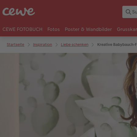
CEWE FOTOBUCH
Fotos
Poster & Wandbilder
Grusska
Startseite
Inspiration
Liebe schenken
Kreative Babybauch-