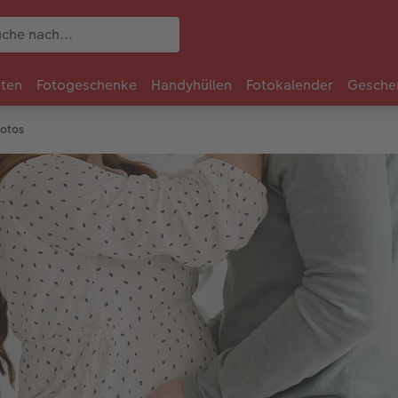
rten
Fotogeschenke
Handyhüllen
Fotokalender
Gesche
Fotos