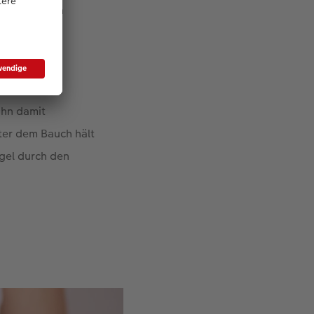
orgt für ein
n eigenen
ihn damit
ter dem Bauch hält
ugel durch den