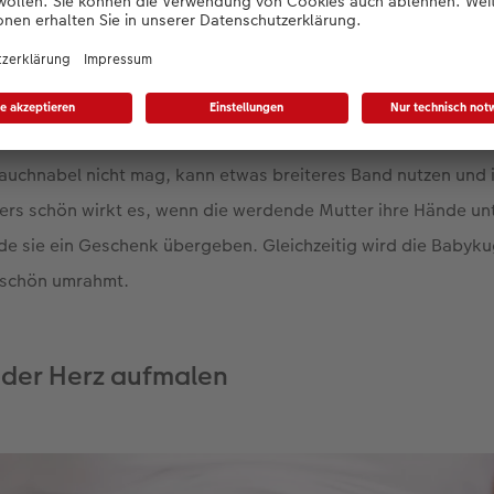
 diesen besonderen Wert für das Leben zweier Menschen und s
tiv, das sich auch ideal für Grusskarten eignet.
Band benutzen und die Schleife etwas seitlich binden. Wer de
uchnabel nicht mag, kann etwas breiteres Band nutzen und 
ers schön wirkt es, wenn die werdende Mutter ihre Hände un
rde sie ein Geschenk übergeben. Gleichzeitig wird die Babyk
 schön umrahmt.
oder Herz aufmalen