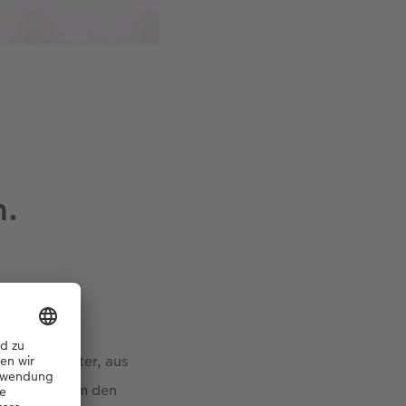
n.
tter und Vater, aus
ie Schleife um den