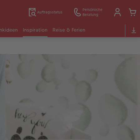
Persönliche
Auftragsstatus
Beratung
nkideen
Inspiration
Reise & Ferien