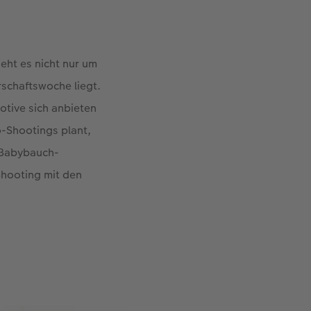
geht es nicht nur um
rschaftswoche liegt.
otive sich anbieten
o-Shootings plant,
e Babybauch-
Shooting mit den