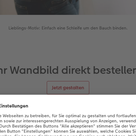
Lieblings-Motiv: Einfach eine Schleife um den Bauch binden.
hr Wandbild direkt bestelle
Jetzt gestalten
en, ist ein echtes Geschenk: Es macht aus zwei Menschen Mu
lie, schafft eine völlig neue Welt für die werdenden Eltern. D