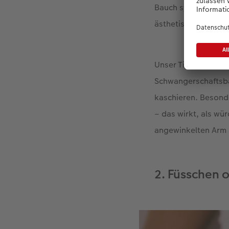
Bauch symbolisiert
ästhetisches Fotomo
Unser Tipp: Helles 
Schwangerschaftsba
kaschieren. Besond
– das wirkt, als wü
angewinkelten Arm
2. Füsschen 