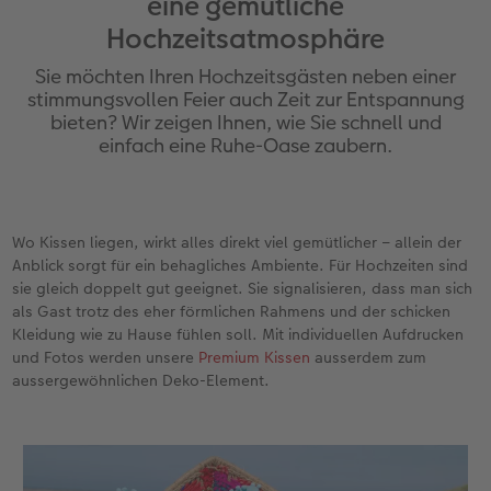
eine gemütliche
en
Personalisierter Schuber
Nature Prints
Photo Streetmap Poster
Weitere Anlässe
Spiele
Silikonhüllen
Wandkalender mit Design
Zum Geburtstag
Hochzeit
Hochzeitsatmosphäre
Erinnerungstasche
Premium Poster
Fotocollage
Klappkarten
Schule & Büro
Kunststoffhüllen
Wandkalender A4
Muttertagsgeschenke
Jahrbuch
Sie möchten Ihren Hochzeitsgästen neben einer
stimmungsvollen Feier auch Zeit zur Entspannung
n
CEWE FOTOBUCH Kids
Fotosets
hexxas
Fotokarten
Haustiere
Lederhüllen
Wandkalender A4 Panorama
Geschenke zum Abschied
Fotowettbewerbe
bieten? Wir zeigen Ihnen, wie Sie schnell und
einfach eine Ruhe-Oase zaubern.
Einband mit Leder und Leinen
Fotosticker
Acrylglas
Postkarten
Faber-Castell
Holzhülle
Wandkalender A3
Fotogeschenke zum Osterfest
Kundengeschichten
 & App
Erste Schritte
Sofortfotos
Alu Dibond
Einzelkarten im Direktversand
Art Prints
Handykette
Tischkalender Quadratisch
für Brautpaare
CEWE Magazin
Wo Kissen liegen, wirkt alles direkt viel gemütlicher – allein der
Anblick sorgt für ein behagliches Ambiente. Für Hochzeiten sind
Bestellwege
Biometrisches Passfoto
Foto auf Holz
CEWE myPhotos
Foto-Geschenkbox
Mit Design
CEWE myPhotos
für den JGA
sie gleich doppelt gut geeignet. Sie signalisieren, dass man sich
als Gast trotz des eher förmlichen Rahmens und der schicken
Webinare
Zubehör
Gallery Print
Geschenkidee
CEWE myPhotos
Zubehör
Kleidung wie zu Hause fühlen soll. Mit individuellen Aufdrucken
und Fotos werden unsere
Premium Kissen
ausserdem zum
Kundenbeispiele
CEWE myPhotos
Hartschaum
CEWE Geschenkgutschein
aussergewöhnlichen Deko-Element.
Kundengeschichten
Mehrteiler
CEWE myPhotos
Coffeetable Book «Art Collection»
Wandgestaltung
Foto-Leckerlidose