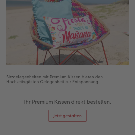
CEWE FOTOBUCH per PDF
CEWE myPhotos
Neuheiten
CEWE myPhotos
Zubehör
Zubehör
Sitzgelegenheiten mit Premium Kissen bieten den
Hochzeitsgästen Gelegenheit zur Entspannung.
Ihr Premium Kissen direkt bestellen.
Jetzt gestalten