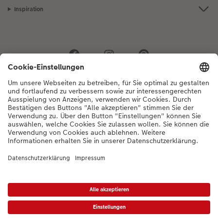
Inspiration
Bei Fragen zu Produkten oder der Bestellung können Sie uns gerne von
Montag bis Samstag von 8:00 – 20:00 Uhr und Sonntag von 10:00 –
20:00 Uhr (gesetzliche Feiertage ausgenommen) unter der
Telefonnummer
044 499 01 21
kontaktieren.
DE
|
FR
|
IT
* Die UVP gelten inkl. MWST zzgl. Versandkosten (ggf. auch bei Filialabholung) gem.
Preisliste
Das abgebildete Produkt hat ggfs. einen höheren Preis.
|
AGB
|
Datenschutz
|
Impressum