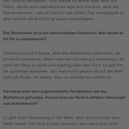
fast nicht zu vermeiden. Also mache ich immer eine Serie von
Fotos, die ich dann übereinander lege und anpasse, dass die
Sterne stimmen – das ist ziemlich viel Arbeit. Das schwierigste ist
aber wirklich die Belichtung sauber hinzukriegen.
Das Matterhorn ist ja ein sehr beliebtes Fotomotiv. Was macht es
für Sie so faszinierend?
Überall sonst sind Berge, aber das Matterhorn steht allein, da
ist nichts rundherum. Wenn man von Zermatt aus rausschaut, da
steht der Berg so allein und mächtig über dem Dorf. Es gibt ihm
ein spezielles Aussehen, das man sonst glaube ich auf der Welt
nicht oft findet. Ich denke, dass es deshalb so beliebt ist.
Sie haben eine eher ungewöhnliche Perspektive auf das
Matterhorn gefunden. Kommt man als Nicht-Lokführer überhaupt
zum Aufnahmeort?
Es gibt einen Wanderweg in der Nähe, aber da muss man eine
Weile laufen. Der Weg ist zwar markiert, aber wenn man nicht