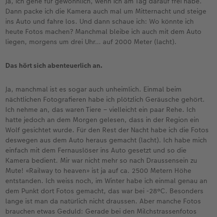
Ja, ich gehe für gewöhnlich, wenn ich am Tag darauf frei habe.
Dann packe ich die Kamera auch mal um Mitternacht und steige
ins Auto und fahre los. Und dann schaue ich: Wo könnte ich
heute Fotos machen? Manchmal bleibe ich auch mit dem Auto
liegen, morgens um drei Uhr… auf 2000 Meter (lacht).
Das hört sich abenteuerlich an.
Ja, manchmal ist es sogar auch unheimlich. Einmal beim
nächtlichen Fotografieren habe ich plötzlich Geräusche gehört.
Ich nehme an, das waren Tiere – vielleicht ein paar Rehe. Ich
hatte jedoch an dem Morgen gelesen, dass in der Region ein
Wolf gesichtet wurde. Für den Rest der Nacht habe ich die Fotos
deswegen aus dem Auto heraus gemacht (lacht). Ich habe mich
einfach mit dem Fernauslöser ins Auto gesetzt und so die
Kamera bedient. Mir war nicht mehr so nach Draussensein zu
Mute! «Railway to heaven» ist ja auf ca. 2500 Metern Höhe
entstanden. Ich weiss noch, im Winter habe ich einmal genau an
dem Punkt dort Fotos gemacht, das war bei -28°C. Besonders
lange ist man da natürlich nicht draussen. Aber manche Fotos
brauchen etwas Geduld: Gerade bei den Milchstrassenfotos