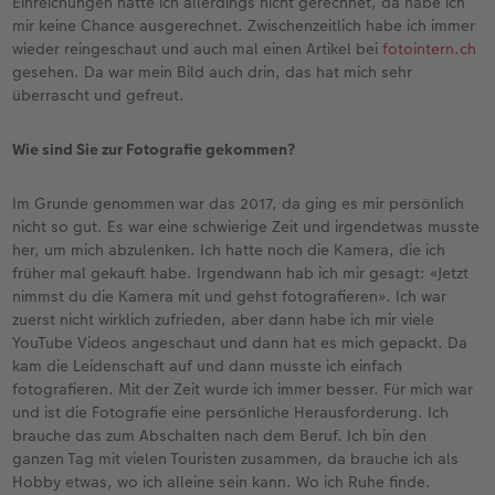
Einreichungen hätte ich allerdings nicht gerechnet, da habe ich
mir keine Chance ausgerechnet. Zwischenzeitlich habe ich immer
wieder reingeschaut und auch mal einen Artikel bei
fotointern.ch
gesehen. Da war mein Bild auch drin, das hat mich sehr
überrascht und gefreut.
Wie sind Sie zur Fotografie gekommen?
Im Grunde genommen war das 2017, da ging es mir persönlich
nicht so gut. Es war eine schwierige Zeit und irgendetwas musste
her, um mich abzulenken. Ich hatte noch die Kamera, die ich
früher mal gekauft habe. Irgendwann hab ich mir gesagt: «Jetzt
nimmst du die Kamera mit und gehst fotografieren». Ich war
zuerst nicht wirklich zufrieden, aber dann habe ich mir viele
YouTube Videos angeschaut und dann hat es mich gepackt. Da
kam die Leidenschaft auf und dann musste ich einfach
fotografieren. Mit der Zeit wurde ich immer besser. Für mich war
und ist die Fotografie eine persönliche Herausforderung. Ich
brauche das zum Abschalten nach dem Beruf. Ich bin den
ganzen Tag mit vielen Touristen zusammen, da brauche ich als
Hobby etwas, wo ich alleine sein kann. Wo ich Ruhe finde.