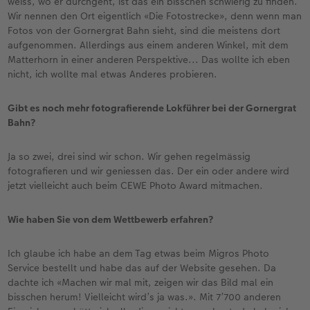
weiss, wo er durchgeht, ist das ein bisschen schwierig zu finden.
Wir nennen den Ort eigentlich «Die Fotostrecke», denn wenn man
Fotos von der Gornergrat Bahn sieht, sind die meistens dort
aufgenommen. Allerdings aus einem anderen Winkel, mit dem
Matterhorn in einer anderen Perspektive... Das wollte ich eben
nicht, ich wollte mal etwas Anderes probieren.
Gibt es noch mehr fotografierende Lokführer bei der Gornergrat
Bahn?
Ja so zwei, drei sind wir schon. Wir gehen regelmässig
fotografieren und wir geniessen das. Der ein oder andere wird
jetzt vielleicht auch beim CEWE Photo Award mitmachen.
Wie haben Sie von dem Wettbewerb erfahren?
Ich glaube ich habe an dem Tag etwas beim Migros Photo
Service bestellt und habe das auf der Website gesehen. Da
dachte ich «Machen wir mal mit, zeigen wir das Bild mal ein
bisschen herum! Vielleicht wird’s ja was.». Mit 7’700 anderen