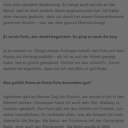
mich eine spezielle Bedeutung. Es hängt auch bei mir an der
Wand, weil es mich einfach direkt angesprochen hat. Ich hätte
aber niemals gedacht, dass ich damit bei einem Fotowettbewerb
gewinnen könnte – das war eine grosse Überraschung!
Es ist ein Foto, das direkt begeistert. So ging es auch der Jury.
Ja es scheint so. Einige meiner Kollegen haben das Foto auf dem
Handy als Hintergrundbild – als ich es auf der Arbeit gezeigt
habe, hat es gleich geheissen «Schick mir das schnell!». Davor
dachte ich eigentlich, dass nur ich das Bild so gut finde.
Was gefällt Ihnen an Ihrem Foto besonders gut?
Irgendwie gibt es diesem Zug die Illusion, als würde er bis in den
Himmel reichen. Deswegen habe ich auch den Titel «Railway to
heaven» gewählt. Das Foto gibt mir das Gefühl von Freiheit, von
etwas Unendlichem. Es verbindet alles, was die Schweiz für mich
darstellt: Die Berge, die Natur, der Tourismus mit der Gornergrat
Bahn, aber auch der Pioniergeist. Die Bahn wurde ja 1898