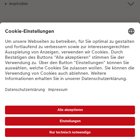
Inspiration
Bei Fragen zu Produkten oder der Bestellung können Sie uns gerne von
Montag bis Samstag von 8:00 – 20:00 Uhr und Sonntag von 10:00 –
20:00 Uhr (gesetzliche Feiertage ausgenommen) unter der
Telefonnummer
044 499 01 21
kontaktieren.
DE
|
FR
|
IT
* Die UVP gelten inkl. MWST zzgl. Versandkosten (ggf. auch bei Filialabholung) gem.
Preisliste
Das abgebildete Produkt hat ggfs. einen höheren Preis.
|
AGB
|
Datenschutz
|
Impressum