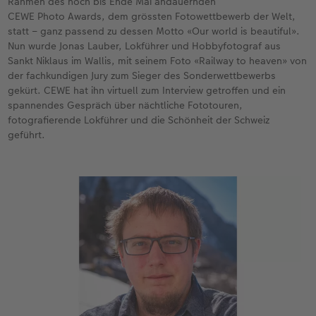
Rahmen des noch bis Ende Mai andauernden
CEWE Photo Awards, dem grössten Fotowettbewerb der Welt,
CEWE FOTOBUCH per PDF
CEWE myPhotos
Neuheiten
statt – ganz passend zu dessen Motto «Our world is beautiful».
Nun wurde Jonas Lauber, Lokführer und Hobbyfotograf aus
Sankt Niklaus im Wallis, mit seinem Foto «Railway to heaven» von
CEWE myPhotos
Zubehör
der fachkundigen Jury zum Sieger des Sonderwettbewerbs
gekürt. CEWE hat ihn virtuell zum Interview getroffen und ein
Zubehör
spannendes Gespräch über nächtliche Fototouren,
fotografierende Lokführer und die Schönheit der Schweiz
geführt.