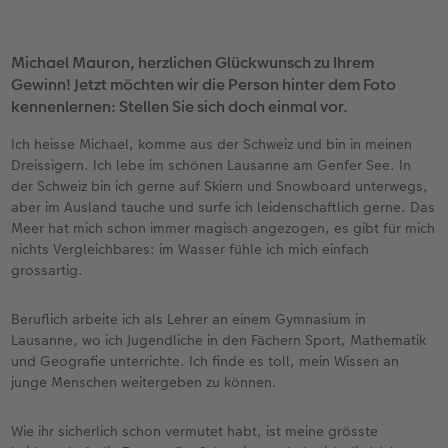
CEWE FOTOBUCH per PDF
CEWE myPhotos
Neuheiten
Michael Mauron, herzlichen Glückwunsch zu Ihrem
Gewinn! Jetzt möchten wir die Person hinter dem Foto
CEWE myPhotos
Zubehör
kennenlernen: Stellen Sie sich doch einmal vor.
Zubehör
Ich heisse Michael, komme aus der Schweiz und bin in meinen
Dreissigern. Ich lebe im schönen Lausanne am Genfer See. In
der Schweiz bin ich gerne auf Skiern und Snowboard unterwegs,
aber im Ausland tauche und surfe ich leidenschaftlich gerne. Das
Meer hat mich schon immer magisch angezogen, es gibt für mich
nichts Vergleichbares: im Wasser fühle ich mich einfach
grossartig.
Beruflich arbeite ich als Lehrer an einem Gymnasium in
Lausanne, wo ich Jugendliche in den Fächern Sport, Mathematik
und Geografie unterrichte. Ich finde es toll, mein Wissen an
junge Menschen weitergeben zu können.
Wie ihr sicherlich schon vermutet habt, ist meine grösste