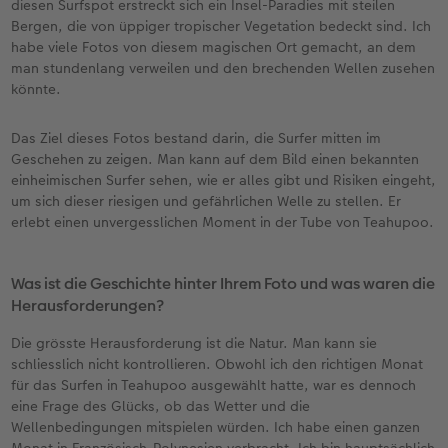
diesen Surfspot erstreckt sich ein Insel-Paradies mit steilen
Bergen, die von üppiger tropischer Vegetation bedeckt sind. Ich
habe viele Fotos von diesem magischen Ort gemacht, an dem
man stundenlang verweilen und den brechenden Wellen zusehen
könnte.
Das Ziel dieses Fotos bestand darin, die Surfer mitten im
Geschehen zu zeigen. Man kann auf dem Bild einen bekannten
einheimischen Surfer sehen, wie er alles gibt und Risiken eingeht,
um sich dieser riesigen und gefährlichen Welle zu stellen. Er
erlebt einen unvergesslichen Moment in der Tube von Teahupoo.
Was ist die Geschichte hinter Ihrem Foto und was waren die
Herausforderungen?
Die grösste Herausforderung ist die Natur. Man kann sie
schliesslich nicht kontrollieren. Obwohl ich den richtigen Monat
für das Surfen in Teahupoo ausgewählt hatte, war es dennoch
eine Frage des Glücks, ob das Wetter und die
Wellenbedingungen mitspielen würden. Ich habe einen ganzen
Monat in Französisch-Polynesien verbracht. Ich bin hauptsächlich