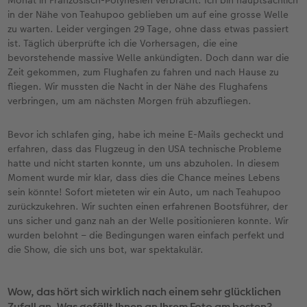
in der Nähe von Teahupoo geblieben um auf eine grosse Welle
zu warten. Leider vergingen 29 Tage, ohne dass etwas passiert
ist. Täglich überprüfte ich die Vorhersagen, die eine
bevorstehende massive Welle ankündigten. Doch dann war die
Zeit gekommen, zum Flughafen zu fahren und nach Hause zu
fliegen. Wir mussten die Nacht in der Nähe des Flughafens
verbringen, um am nächsten Morgen früh abzufliegen.
Bevor ich schlafen ging, habe ich meine E-Mails gecheckt und
erfahren, dass das Flugzeug in den USA technische Probleme
hatte und nicht starten konnte, um uns abzuholen. In diesem
Moment wurde mir klar, dass dies die Chance meines Lebens
sein könnte! Sofort mieteten wir ein Auto, um nach Teahupoo
zurückzukehren. Wir suchten einen erfahrenen Bootsführer, der
uns sicher und ganz nah an der Welle positionieren konnte. Wir
wurden belohnt – die Bedingungen waren einfach perfekt und
die Show, die sich uns bot, war spektakulär.
Wow, das hört sich wirklich nach einem sehr glücklichen
Zufall an. Was gefällt Ihnen an Ihrem Foto am besten?