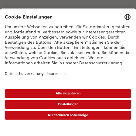
Bei Fragen zu Produkten oder der Bestellung können Sie uns gerne von
Montag bis Samstag von 8:00 – 20:00 Uhr und Sonntag von 10:00 –
20:00 Uhr (gesetzliche Feiertage ausgenommen) unter der
Telefonnummer
044 499 01 21
kontaktieren.
DE
|
FR
|
IT
* Die UVP gelten inkl. MWST zzgl. Versandkosten (ggf. auch bei Filialabholung) gem.
Preisliste
Das abgebildete Produkt hat ggfs. einen höheren Preis.
|
AGB
|
Datenschutz
|
Impressum