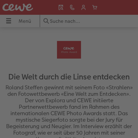
Menü
Menü
CEWE FOTOBUCH
Fotos
Poster & Wandbilder
Grusskarten
Fotogeschenke
Handyhüllen
Fotokalender
Geschenkideen
Inspiration
Reise & Ferien
UCH
Übersicht
Übersicht
Übersicht
Übersicht
Übersicht
Übersicht
Übersicht
Übersicht
Übersicht
Übersicht
dbilder
Formate
Fotoabzüge
Fotoleinwand
Hochzeitskarten
Fotopuzzle
Samsung Hüllen
Wandkalender
Für Grosseltern
Reise & Ferien
Ferien in der Schweiz
Die Welt durch die Linse entdecken
Einbände
Foto im Rahmen
Premiumposter
Babykarten
Fotomagnete
Xiaomi Hüllen
Tischkalender
Für den Herzensmenschen
Geschenkideen
Strandferien
Roland Steffen gewinnt mit seinem Foto «Strahlen»
den Fotowettbewerb «Eine Welt zum Entdecken».
ke
Papierqualitäten
Bilderboxen
Poster mit Design
Geburtstagskarten
Trinkgefässe
Huawei Hüllen
Terminkalender
Für Kinder
Wandgestaltung
Kreuzfahrt
Der von Explora und CEWE initiierte
Partnerwettbewerb fand im Rahmen des
Veredelung
Art Prints
Rahmen
Dankeskarten
Textilien
Bio-based Case
Küchenkalender
Für die besten Freunde
Baby
Städtetrip
internationalen CEWE Photo Awards statt. Das
mystische Siegerfoto sorgte bei der Jury für
Panoramaseite
Little Prints
Posterleiste
Einladungskarten
Dekoration
Frame Case
Taschenkalender
Für Tierfreunde
Fototipps
Fernreise
Begeisterung und Neugier. Im Interview erzählt der
Fotograf, wie er seit über 50 Jahren mit seiner