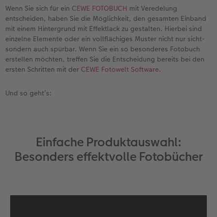
en
Personalisierter Schuber
Nature Prints
Photo Streetmap Poster
Weitere Anlässe
Spiele
Silikonhüllen
Wandkalender mit Design
Zum Geburtstag
Hochzeit
Wenn Sie sich für ein
CEWE FOTOBUCH
mit Veredelung
entscheiden, haben Sie die Möglichkeit, den gesamten Einband
Erinnerungstasche
Premium Poster
Fotocollage
Klappkarten
Schule & Büro
Kunststoffhüllen
Wandkalender A4
Muttertagsgeschenke
Jahrbuch
mit einem Hintergrund mit Effektlack zu gestalten. Hierbei sind
einzelne Elemente oder ein vollflächiges Muster nicht nur sicht-
sondern auch spürbar. Wenn Sie ein so besonderes Fotobuch
n
CEWE FOTOBUCH Kids
Fotosets
hexxas
Fotokarten
Haustiere
Lederhüllen
Wandkalender A4 Panorama
Geschenke zum Abschied
Fotowettbewerbe
erstellen möchten, treffen Sie die Entscheidung bereits bei den
ersten Schritten mit der
CEWE Fotowelt Software
.
Einband mit Leder und Leinen
Fotosticker
Acrylglas
Postkarten
Faber-Castell
Holzhülle
Wandkalender A3
Fotogeschenke zum Osterfest
Kundengeschichten
 & App
Und so geht’s:
Erste Schritte
Sofortfotos
Alu Dibond
Einzelkarten im Direktversand
Art Prints
Handykette
Tischkalender Quadratisch
für Brautpaare
CEWE Magazin
Bestellwege
Biometrisches Passfoto
Foto auf Holz
CEWE myPhotos
Foto-Geschenkbox
Mit Design
CEWE myPhotos
für den JGA
Einfache Produktauswahl:
Webinare
Zubehör
Gallery Print
Geschenkidee
CEWE myPhotos
Zubehör
Besonders effektvolle Fotobücher
Kundenbeispiele
CEWE myPhotos
Hartschaum
CEWE Geschenkgutschein
Kundengeschichten
Mehrteiler
CEWE myPhotos
Coffeetable Book «Art Collection»
Wandgestaltung
Foto-Leckerlidose