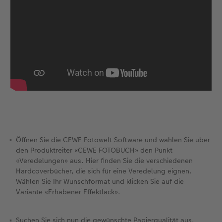
CEWE FOTOBUCH per PDF
CEWE myPhotos
Neuheiten
CEWE myPhotos
Zubehör
Zubehör
Öffnen Sie die CEWE Fotowelt Software und wählen Sie über
den Produktreiter «CEWE FOTOBUCH» den Punkt
«Veredelungen» aus. Hier finden Sie die verschiedenen
Hardcoverbücher, die sich für eine Veredelung eignen.
Wählen Sie Ihr Wunschformat und klicken Sie auf die
Variante «Erhabener Effektlack».
Suchen Sie sich nun die gewünschte Papierqualität aus.