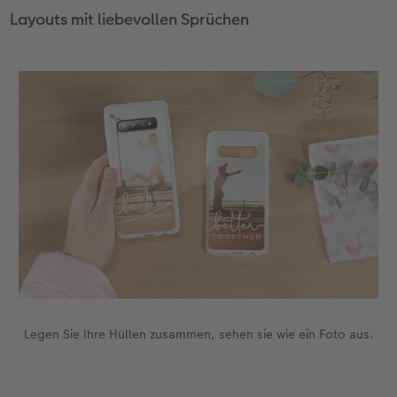
Layouts mit liebevollen Sprüchen
CEWE FOTOBUCH per PDF
CEWE myPhotos
Neuheiten
CEWE myPhotos
Zubehör
Zubehör
Legen Sie Ihre Hüllen zusammen, sehen sie wie ein Foto aus.