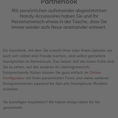
Partnerlook
en
Personalisierter Schuber
Nature Prints
Photo Streetmap Poster
Weitere Anlässe
Spiele
Silikonhüllen
Wandkalender mit Design
Zum Geburtstag
Hochzeit
Mit persönlichen aufeinander abgestimmten
Erinnerungstasche
Premium Poster
Fotocollage
Klappkarten
Schule & Büro
Kunststoffhüllen
Wandkalender A4
Muttertagsgeschenke
Jahrbuch
Handy-Accessoires haben Sie und Ihr
Herzensmensch etwas in der Tasche, dass Sie
immer wieder aufs Neue aneinander erinnert.
n
CEWE FOTOBUCH Kids
Fotosets
hexxas
Fotokarten
Haustiere
Lederhüllen
Wandkalender A4 Panorama
Geschenke zum Abschied
Fotowettbewerbe
Einband mit Leder und Leinen
Fotosticker
Acrylglas
Postkarten
Faber-Castell
Holzhülle
Wandkalender A3
Fotogeschenke zum Osterfest
Kundengeschichten
 & App
Ein Geschenk, mit dem Sie sowohl Ihrer oder Ihrem Liebsten als
Erste Schritte
Sofortfotos
Alu Dibond
Einzelkarten im Direktversand
Art Prints
Handykette
Tischkalender Quadratisch
für Brautpaare
CEWE Magazin
auch sich selbst eine Freude machen, sind selbst gestaltete
Handyhüllen im Partnerlook. Das heisst: Auf der einen Hülle sind
Bestellwege
Biometrisches Passfoto
Foto auf Holz
CEWE myPhotos
Foto-Geschenkbox
Mit Design
CEWE myPhotos
für den JGA
Sie zu sehen, auf der anderen Ihr Lieblingsmensch.
Entsprechende Hüllen können Sie ganz einfach im
Online-
Webinare
Zubehör
Gallery Print
Geschenkidee
CEWE myPhotos
Zubehör
Konfigurator
mit Ihren persönlichen Fotos und vielen weiteren
Designelementen passend für fast alle Smartphone-Modelle
erstellen.
Kundenbeispiele
CEWE myPhotos
Hartschaum
CEWE Geschenkgutschein
Sie benötigen Inspiration? Wir haben einige Ideen für Sie
Kundengeschichten
Mehrteiler
CEWE myPhotos
gesammelt.
Coffeetable Book «Art Collection»
Wandgestaltung
Foto-Leckerlidose