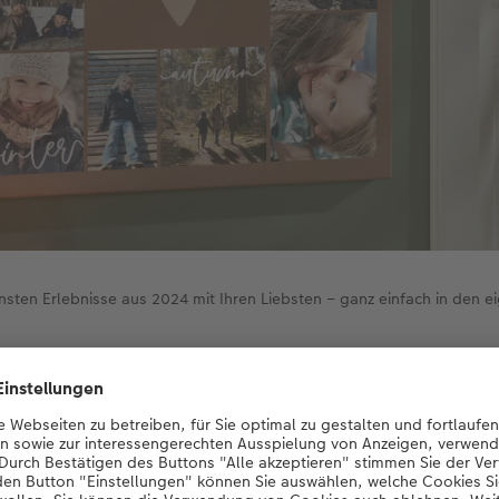
önsten Erlebnisse aus 2024 mit Ihren Liebsten – ganz einfach in den 
 zusammenzufassen, teilen Sie die Collage im Uhrzeigersinn
erbst und Winter auf und wählen pro Jahreszeit drei Motive a