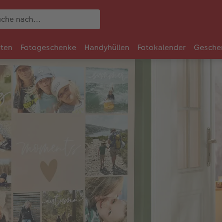
rten
Fotogeschenke
Handyhüllen
Fotokalender
Gesche