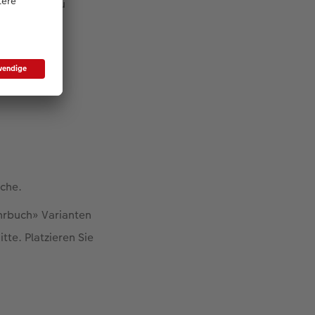
bwechslung zu
äche.
hrbuch» Varianten
te. Platzieren Sie