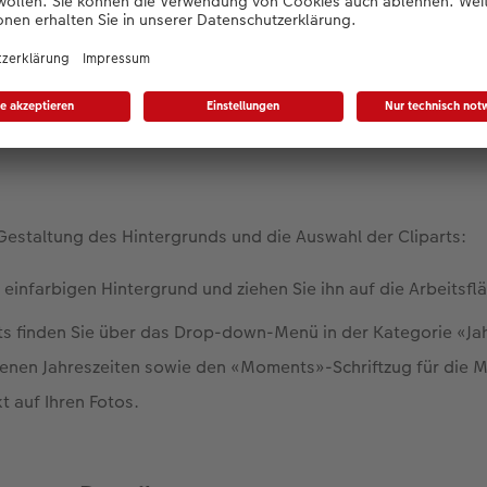
taufnahmen mit weitwinkligen Fotos aus der Natur, um für A
und Cliparts auswählen
Gestaltung des Hintergrunds und die Auswahl der Cliparts:
 einfarbigen Hintergrund und ziehen Sie ihn auf die Arbeitsfl
ts finden Sie über das Drop-down-Menü in der Kategorie «Ja
enen Jahreszeiten sowie den «Moments»-Schriftzug für die Mit
kt auf Ihren Fotos.