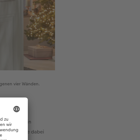
eigenen vier Wänden.
 thematisch in
us. Mixen Sie dabei