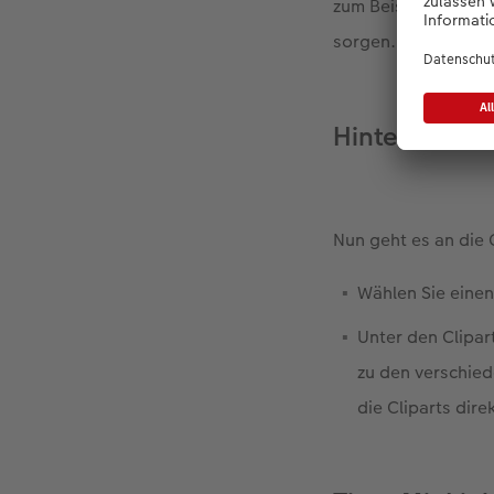
zum Beispiel Porträ
sorgen.
Hintergrund 
Nun geht es an die 
Wählen Sie einen
Unter den Clipar
zu den verschied
die Cliparts dire