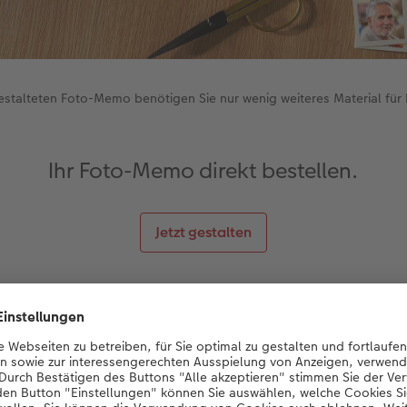
talteten Foto-Memo benötigen Sie nur wenig weiteres Material für I
Ihr Foto-Memo direkt bestellen.
Jetzt gestalten
achten Platzfinder zu basteln, benutzen Sie ein beliebiges H
Tafel, eine Palette oder ein altes Surfboard wie in unserem B
 zu befestigen, benötigen Sie lediglich eine Schere, Jutesc