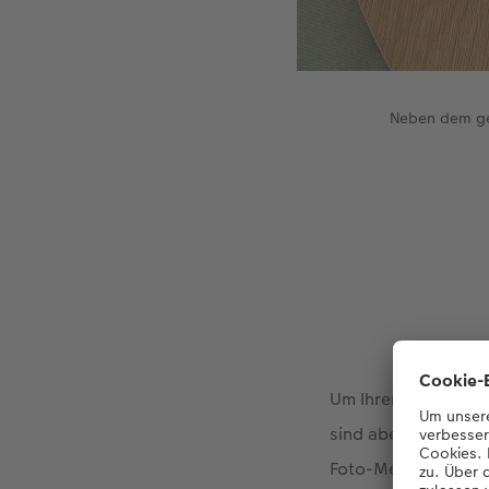
Neben dem ges
Um Ihren selbst gem
sind aber auch eine 
Foto-Memos am Brett