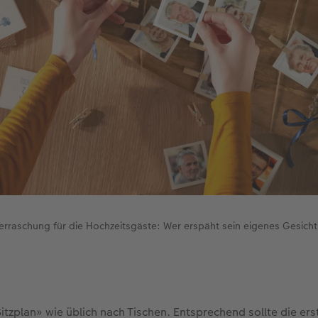
rraschung für die Hochzeitsgäste: Wer erspäht sein eigenes Gesicht
itzplan» wie üblich nach Tischen. Entsprechend sollte die ers