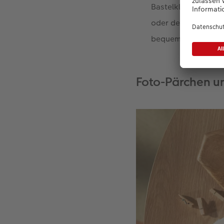
Bastelklammern. Mi
oder dem beliebten
bequem in der CEWE
Foto-Pärchen un