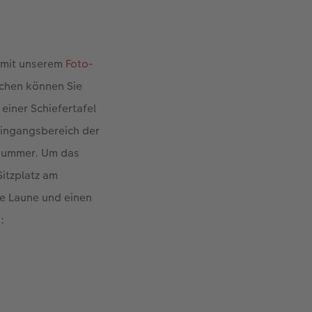
v mit unserem
Foto-
rchen können Sie
einer Schiefertafel
 Eingangsbereich der
hnummer. Um das
Sitzplatz am
te Laune und einen
: