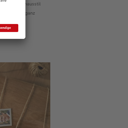
ikalen Landhausstil
 können Sie ganz
en.