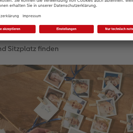
niklammern aus Holz passen beispielsweise gut zu einem rust
 Boho-Look. Die Foto-Memos mit den Gesichtern Ihrer Gäste
 Fotowelt Software in der Kategorie Fotogeschenke gestalt
d Sitzplatz finden