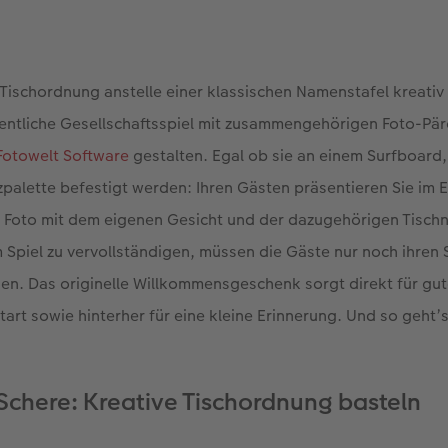
e Tischordnung anstelle einer klassischen Namenstafel kreati
gentliche Gesellschaftsspiel mit zusammengehörigen Foto-Pä
otowelt Software
gestalten. Egal ob sie an einem Surfboard, 
zpalette befestigt werden: Ihren Gästen präsentieren Sie im
es Foto mit dem eigenen Gesicht und der dazugehörigen Tisc
 Spiel zu vervollständigen, müssen die Gäste nur noch ihren 
nden. Das originelle Willkommensgeschenk sorgt direkt für gu
art sowie hinterher für eine kleine Erinnerung. Und so geht’s
Schere: Kreative Tischordnung basteln