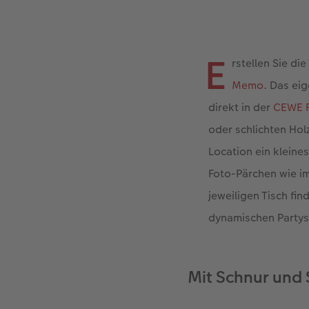
E
rstellen Sie di
Memo
. Das ei
direkt in der
CEWE F
oder schlichten Hol
Location ein klein
Foto-Pärchen wie im
jeweiligen Tisch fi
dynamischen Partyst
Mit Schnur und 