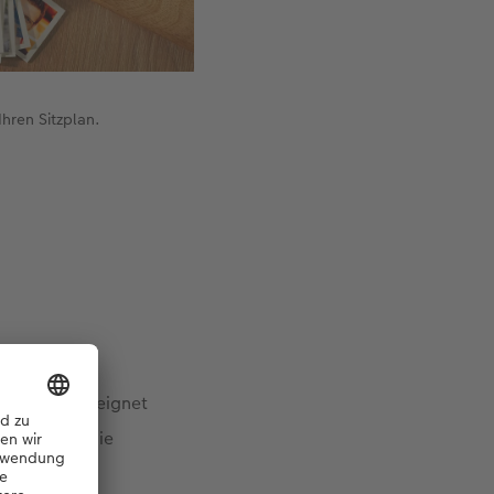
hren Sitzplan.
olzbrett – geeignet
eispiel. Um die
hnur und