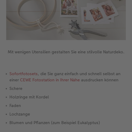
CEWE FOTOBUCH per PDF
CEWE myPhotos
Neuheiten
CEWE myPhotos
Zubehör
Zubehör
Mit wenigen Utensilien gestalten Sie eine stilvolle Naturdeko.
Sofortfotosets
, die Sie ganz einfach und schnell selbst an
einer
CEWE Fotostation in Ihrer Nähe
ausdrucken können
Schere
Holzringe mit Kordel
Faden
Lochzange
Blumen und Pflanzen (zum Beispiel Eukalyptus)