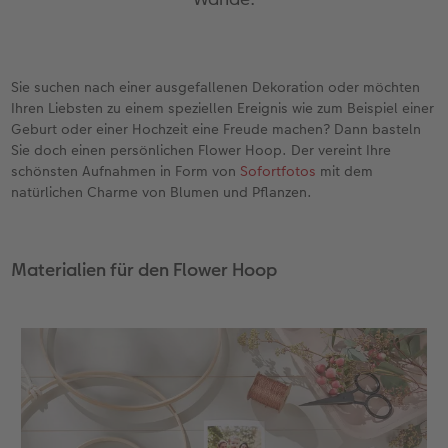
en
Personalisierter Schuber
Nature Prints
Photo Streetmap Poster
Weitere Anlässe
Spiele
Silikonhüllen
Wandkalender mit Design
Zum Geburtstag
Hochzeit
Erinnerungstasche
Premium Poster
Fotocollage
Klappkarten
Schule & Büro
Kunststoffhüllen
Wandkalender A4
Muttertagsgeschenke
Jahrbuch
Sie suchen nach einer ausgefallenen Dekoration oder möchten
n
CEWE FOTOBUCH Kids
Fotosets
hexxas
Fotokarten
Haustiere
Lederhüllen
Wandkalender A4 Panorama
Geschenke zum Abschied
Fotowettbewerbe
Ihren Liebsten zu einem speziellen Ereignis wie zum Beispiel einer
Geburt oder einer Hochzeit eine Freude machen? Dann basteln
Sie doch einen persönlichen Flower Hoop. Der vereint Ihre
Einband mit Leder und Leinen
Fotosticker
Acrylglas
Postkarten
Faber-Castell
Holzhülle
Wandkalender A3
Fotogeschenke zum Osterfest
Kundengeschichten
 & App
schönsten Aufnahmen in Form von
Sofortfotos
mit dem
natürlichen Charme von Blumen und Pflanzen.
Erste Schritte
Sofortfotos
Alu Dibond
Einzelkarten im Direktversand
Art Prints
Handykette
Tischkalender Quadratisch
für Brautpaare
CEWE Magazin
Bestellwege
Biometrisches Passfoto
Foto auf Holz
CEWE myPhotos
Foto-Geschenkbox
Mit Design
CEWE myPhotos
für den JGA
Materialien für den Flower Hoop
Webinare
Zubehör
Gallery Print
Geschenkidee
CEWE myPhotos
Zubehör
Kundenbeispiele
CEWE myPhotos
Hartschaum
CEWE Geschenkgutschein
Kundengeschichten
Mehrteiler
CEWE myPhotos
Coffeetable Book «Art Collection»
Wandgestaltung
Foto-Leckerlidose