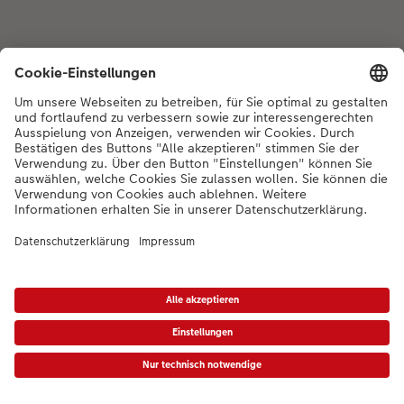
Bei Fragen zu Produkten oder der Bestellung können Sie uns gerne von
Montag bis Samstag von 8:00 – 20:00 Uhr und Sonntag von 10:00 –
20:00 Uhr (gesetzliche Feiertage ausgenommen) unter der
Telefonnummer
044 499 01 21
kontaktieren.
DE
|
FR
|
IT
* Die UVP gelten inkl. MWST zzgl. Versandkosten (ggf. auch bei Filialabholung) gem.
Preisliste
Das abgebildete Produkt hat ggfs. einen höheren Preis.
|
AGB
|
Datenschutz
|
Impressum