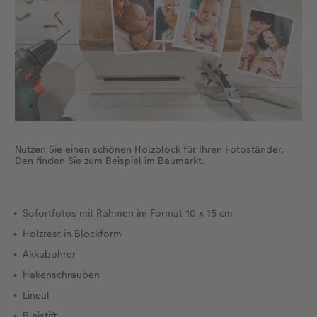
CEWE FOTOBUCH per PDF
CEWE myPhotos
Neuheiten
CEWE myPhotos
Zubehör
Zubehör
Nutzen Sie einen schönen Holzblock für Ihren Fotoständer.
Den finden Sie zum Beispiel im Baumarkt.
Sofortfotos mit Rahmen im Format 10 x 15 cm
Holzrest in Blockform
Akkubohrer
Hakenschrauben
Lineal
Bleistift