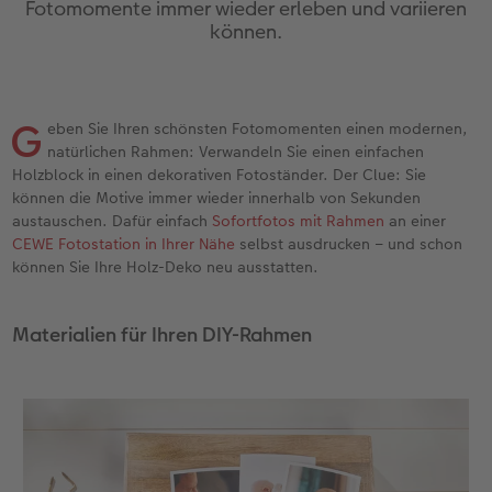
Fotomomente immer wieder erleben und variieren
en
Personalisierter Schuber
Nature Prints
Photo Streetmap Poster
Weitere Anlässe
Spiele
Silikonhüllen
Wandkalender mit Design
Zum Geburtstag
Hochzeit
können.
Erinnerungstasche
Premium Poster
Fotocollage
Klappkarten
Schule & Büro
Kunststoffhüllen
Wandkalender A4
Muttertagsgeschenke
Jahrbuch
n
CEWE FOTOBUCH Kids
Fotosets
hexxas
Fotokarten
Haustiere
Lederhüllen
Wandkalender A4 Panorama
Geschenke zum Abschied
Fotowettbewerbe
G
eben Sie Ihren schönsten Fotomomenten einen modernen,
natürlichen Rahmen: Verwandeln Sie einen einfachen
Einband mit Leder und Leinen
Fotosticker
Acrylglas
Postkarten
Faber-Castell
Holzhülle
Wandkalender A3
Fotogeschenke zum Osterfest
Kundengeschichten
Holzblock in einen dekorativen Fotoständer. Der Clue: Sie
 & App
können die Motive immer wieder innerhalb von Sekunden
Erste Schritte
Sofortfotos
Alu Dibond
Einzelkarten im Direktversand
Art Prints
Handykette
Tischkalender Quadratisch
für Brautpaare
CEWE Magazin
austauschen. Dafür einfach
Sofortfotos mit Rahmen
an einer
CEWE Fotostation in Ihrer Nähe
selbst ausdrucken – und schon
können Sie Ihre Holz-Deko neu ausstatten.
Bestellwege
Biometrisches Passfoto
Foto auf Holz
CEWE myPhotos
Foto-Geschenkbox
Mit Design
CEWE myPhotos
für den JGA
Webinare
Zubehör
Gallery Print
Geschenkidee
CEWE myPhotos
Zubehör
Materialien für Ihren DIY-Rahmen
Kundenbeispiele
CEWE myPhotos
Hartschaum
CEWE Geschenkgutschein
Kundengeschichten
Mehrteiler
CEWE myPhotos
Coffeetable Book «Art Collection»
Wandgestaltung
Foto-Leckerlidose