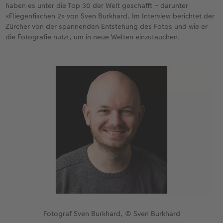
haben es unter die Top 30 der Welt geschafft – darunter
«Fliegenfischen 2» von Sven Burkhard. Im Interview berichtet der
CEWE FOTOBUCH per PDF
CEWE myPhotos
Neuheiten
Zürcher von der spannenden Entstehung des Fotos und wie er
die Fotografie nutzt, um in neue Welten einzutauchen.
CEWE myPhotos
Zubehör
Zubehör
Fotograf Sven Burkhard, © Sven Burkhard