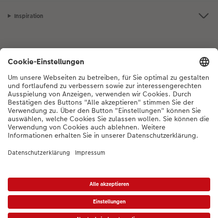
Inspiration
Bei Fragen zu Produkten oder der Bestellung können Sie uns gerne von
Montag bis Samstag von 8:00 – 20:00 Uhr und Sonntag von 10:00 –
20:00 Uhr (gesetzliche Feiertage ausgenommen) unter der
Telefonnummer
044 499 01 21
kontaktieren.
DE
|
FR
|
IT
* Die UVP gelten inkl. MWST zzgl. Versandkosten (ggf. auch bei Filialabholung) gem.
Preisliste
Das abgebildete Produkt hat ggfs. einen höheren Preis.
|
AGB
|
Datenschutz
|
Impressum