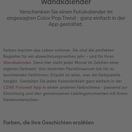
Wandkalender
en
Personalisierter Schuber
Nature Prints
Photo Streetmap Poster
Weitere Anlässe
Spiele
Silikonhüllen
Wandkalender mit Design
Zum Geburtstag
Hochzeit
Verschenken Sie einen Fotokalender im
Erinnerungstasche
Premium Poster
Fotocollage
Klappkarten
Schule & Büro
Kunststoffhüllen
Wandkalender A4
Muttertagsgeschenke
Jahrbuch
angesagten Color Pop Trend - ganz einfach in der
App gestaltet.
n
CEWE FOTOBUCH Kids
Fotosets
hexxas
Fotokarten
Haustiere
Lederhüllen
Wandkalender A4 Panorama
Geschenke zum Abschied
Fotowettbewerbe
Einband mit Leder und Leinen
Fotosticker
Acrylglas
Postkarten
Faber-Castell
Holzhülle
Wandkalender A3
Fotogeschenke zum Osterfest
Kundengeschichten
 & App
Farben machen das Leben schöner. Sie sind die perfekten
Begleiter für ein abwechslungsreiches Jahr – und für Ihren
Erste Schritte
Sofortfotos
Alu Dibond
Einzelkarten im Direktversand
Art Prints
Handykette
Tischkalender Quadratisch
für Brautpaare
CEWE Magazin
Wandkalender
. Denn hier steht jeder Monat im Zeichen einer
eigenen Farbwelt. Von dezenten Pastellnuancen bis hin zu
Bestellwege
Biometrisches Passfoto
Foto auf Holz
CEWE myPhotos
Foto-Geschenkbox
Mit Design
CEWE myPhotos
für den JGA
leuchtenden Farbtönen: Erlaubt ist alles, was die Farbpalette
hergibt. Gestalten Sie jedes Kalenderblatt ganz einfach in der
Webinare
Zubehör
Gallery Print
Geschenkidee
CEWE myPhotos
Zubehör
CEWE Fotowelt App
in einem anderen Farbschema - passend zur
Einrichtung und den gemeinsamen Lieblingsmomenten mit Ihrem
Herzensmenschen.
Kundenbeispiele
CEWE myPhotos
Hartschaum
CEWE Geschenkgutschein
Kundengeschichten
Mehrteiler
CEWE myPhotos
Farben, die Ihre Geschichten erzählen
Coffeetable Book «Art Collection»
Wandgestaltung
Foto-Leckerlidose