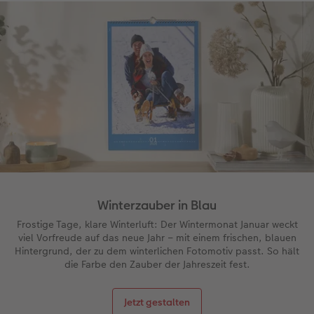
CEWE FOTOBUCH per PDF
CEWE myPhotos
Neuheiten
CEWE myPhotos
Zubehör
Zubehör
Winterzauber in Blau
Frostige Tage, klare Winterluft: Der Wintermonat Januar weckt
viel Vorfreude auf das neue Jahr – mit einem frischen, blauen
Hintergrund, der zu dem winterlichen Fotomotiv passt. So hält
die Farbe den Zauber der Jahreszeit fest.
Jetzt gestalten