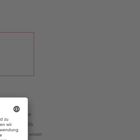
die wir einige
H Ausgaben. Ob
und schaffen einen