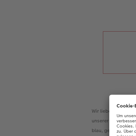
Wir lieben es bunt!
unserer Bücher leg
blau, gelb oder rot