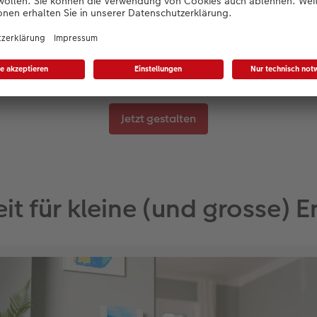
 im Look Color Pop. Mit unterschiedlichen Regalhöhen bringe
tung.
CEWE FOTOBUCH mit individuellem Cove
Jetzt gestalten
eit für kleine (und grosse) 