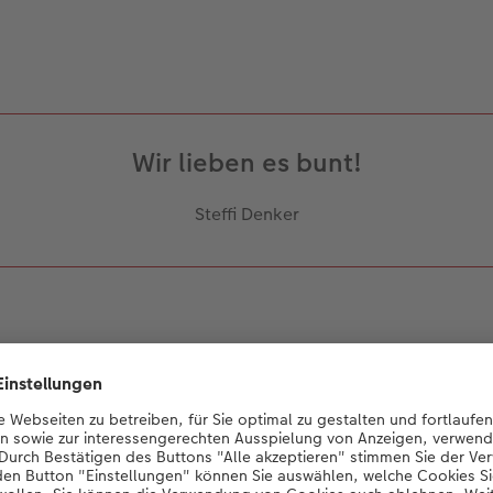
Wir lieben es bunt!
Steffi Denker
 Unsere kreative Idee für die Fotobücher? Schweberegale, auf 
en. Sie bilden ein ideales Podest für unsere CEWE FOTOBUC
: Die Bücher stimmen wir farblich auf das Fotobuch-Cover ab 