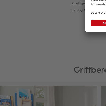
knalligen Blickfang
unsere Wandgestal
Griffber