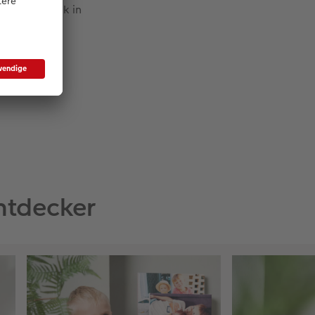
n wir Dynamik in
r
Entdecker