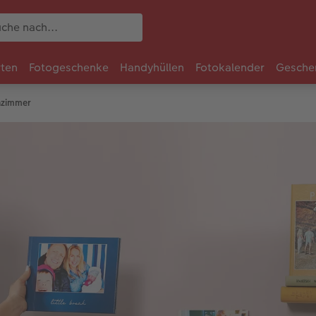
rten
Fotogeschenke
Handyhüllen
Fotokalender
Gesche
nzimmer