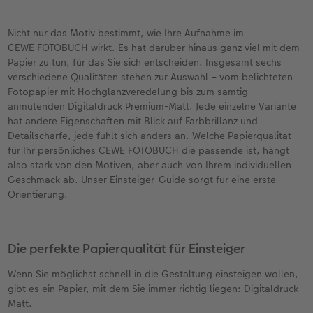
en
Personalisierter Schuber
Nature Prints
Photo Streetmap Poster
Weitere Anlässe
Spiele
Silikonhüllen
Wandkalender mit Design
Zum Geburtstag
Hochzeit
Nicht nur das Motiv bestimmt, wie Ihre Aufnahme im
Erinnerungstasche
Premium Poster
Fotocollage
Klappkarten
Schule & Büro
Kunststoffhüllen
Wandkalender A4
Muttertagsgeschenke
Jahrbuch
CEWE FOTOBUCH wirkt. Es hat darüber hinaus ganz viel mit dem
Papier zu tun, für das Sie sich entscheiden. Insgesamt sechs
n
CEWE FOTOBUCH Kids
Fotosets
hexxas
Fotokarten
Haustiere
Lederhüllen
Wandkalender A4 Panorama
Geschenke zum Abschied
Fotowettbewerbe
verschiedene Qualitäten stehen zur Auswahl – vom belichteten
Fotopapier mit Hochglanzveredelung bis zum samtig
Einband mit Leder und Leinen
Fotosticker
Acrylglas
Postkarten
Faber-Castell
Holzhülle
Wandkalender A3
Fotogeschenke zum Osterfest
Kundengeschichten
anmutenden Digitaldruck Premium-Matt. Jede einzelne Variante
 & App
hat andere Eigenschaften mit Blick auf Farbbrillanz und
Detailschärfe, jede fühlt sich anders an. Welche Papierqualität
Erste Schritte
Sofortfotos
Alu Dibond
Einzelkarten im Direktversand
Art Prints
Handykette
Tischkalender Quadratisch
für Brautpaare
CEWE Magazin
für Ihr persönliches CEWE FOTOBUCH die passende ist, hängt
also stark von den Motiven, aber auch von Ihrem individuellen
Bestellwege
Biometrisches Passfoto
Foto auf Holz
CEWE myPhotos
Foto-Geschenkbox
Mit Design
CEWE myPhotos
für den JGA
Geschmack ab. Unser Einsteiger-Guide sorgt für eine erste
Orientierung.
Webinare
Zubehör
Gallery Print
Geschenkidee
CEWE myPhotos
Zubehör
Kundenbeispiele
CEWE myPhotos
Hartschaum
CEWE Geschenkgutschein
Die perfekte Papierqualität für Einsteiger
Kundengeschichten
Mehrteiler
CEWE myPhotos
Wenn Sie möglichst schnell in die Gestaltung einsteigen wollen,
gibt es ein Papier, mit dem Sie immer richtig liegen: Digitaldruck
Matt.
Coffeetable Book «Art Collection»
Wandgestaltung
Foto-Leckerlidose