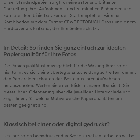
Unser Standardpapier sorgt für eine satte und brillante
Darstellung Ihrer Aufnahmen – und ist mit allen Einbänden und
CEWE FOTOBUCH per PDF
CEWE myPhotos
Neuheiten
Formaten kombinierbar. Für den Start empfehlen wir eine
Kombination mit dem Format CEWE FOTOBUCH Gross und einem
CEWE myPhotos
Zubehör
Hardcover als Einband, der Ihre Seiten schützt.
Zubehör
Im Detail: So finden Sie ganz einfach zur idealen
Papierqualität für Ihre Fotos
Die Papierqualität ist massgeblich für die Wirkung Ihrer Fotos –
hier lohnt es sich, eine überlegte Entscheidung zu treffen, um mit
den Papiereigenschaften das Beste aus Ihren Aufnahmen
herauszuholen. Werfen Sie einen Blick in unsere Übersicht. Sie
bietet Ihnen Orientierung über die jeweiligen Unterschiede und
zeigt Ihnen, für welche Motive welche Papierqualitäten am
besten geeignet sind.
Klassisch belichtet oder digital gedruckt?
Um Ihre Fotos beeindruckend in Szene zu setzen, arbeiten wir bei