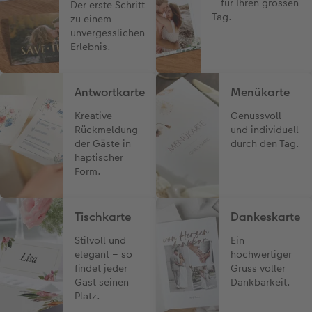
– für Ihren grossen
Der erste Schritt
Tag.
zu einem
unvergesslichen
Erlebnis.
Antwortkarte
Menükarte
Kreative
Genussvoll
Rückmeldung
und individuell
der Gäste in
durch den Tag.
haptischer
Form.
Tischkarte
Dankeskarte
Stilvoll und
Ein
elegant – so
hochwertiger
findet jeder
Gruss voller
Gast seinen
Dankbarkeit.
Platz.