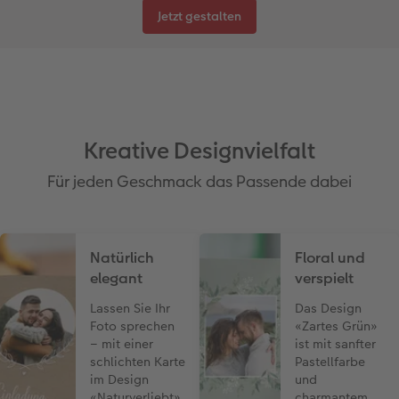
Jetzt gestalten
Coffeetable Book «Art Collection»
Wandgestaltung
Foto-Leckerlidose
CEWE FOTOBUCH per PDF
CEWE myPhotos
Neuheiten
CEWE myPhotos
Zubehör
Kreative Designvielfalt
Zubehör
Für jeden Geschmack das Passende dabei
Natürlich
Floral und
elegant
verspielt
Lassen Sie Ihr
Das Design
Foto sprechen
«Zartes Grün»
– mit einer
ist mit sanfter
schlichten Karte
Pastellfarbe
im Design
und
«Naturverliebt».
charmantem