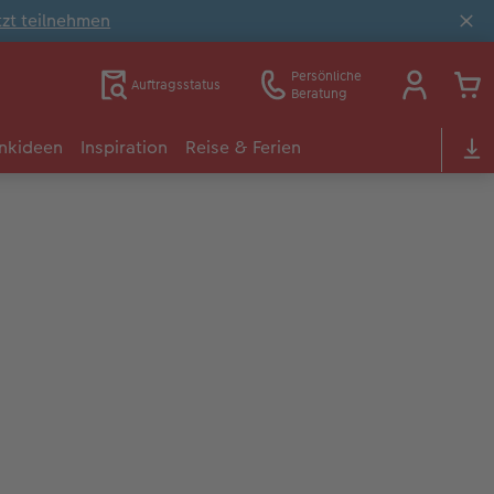
tzt teilnehmen
Persönliche
Auftragsstatus
Beratung
nkideen
Inspiration
Reise & Ferien