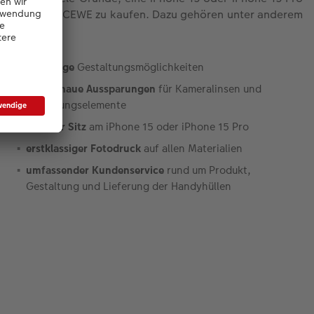
Hülle von CEWE zu kaufen. Dazu gehören unter anderem
folgende:
vielfältige
Gestaltungsmöglichkeiten
passgenaue Aussparungen
für Kameralinsen und
Bedienungselemente
sicherer Sitz
am iPhone 15 oder iPhone 15 Pro
erstklassiger Fotodruck
auf allen Materialien
umfassender Kundenservice
rund um Produkt,
Gestaltung und Lieferung der Handyhüllen