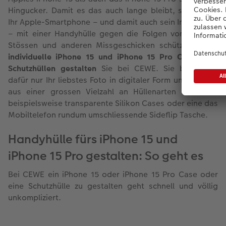
Hingucker. Damit es das auch lange bleibt, sollten Sie
Ihr Apple-Smartphone – und damit auch sein Innenleben
– mit einer Handyhülle gegen die Folgen von Stürzen,
Stössen und anderen Missgeschicken schützen. Ganz
individuelle iPhone 15 und iPhone 15 Pro Cases und
Schutzhüllen gestalten
Sie bei CEWE. Sie benötigen
dafür nur Ihr liebstes Foto in digitaler Form und können
aus einer grossen Vielzahl an Hüllenarten wählen –
beispielsweise transparente Silikon Cases oder eine das
Mobiltelefon rundum umschliessende Sideflip Tasche.
Handyhülle fürs iPhone 15 und
iPhone 15 Pro gestalten: So geht es
Bei CEWE ein iPhone 15 oder iPhone 15 Pro Case oder
eine Schutzhülle zu gestalten geht schnell und völlig
unkompliziert.