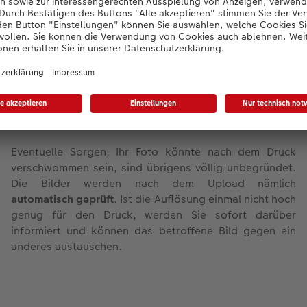
so über die Anordnung und Anzahl der Bilder.
Fügen Sie nun je nach gewähltem Layout
eines oder
mehrere Fotos
ein.
Wenn Sie möchten, runden Sie das Design durch
Cliparts oder Texte
ab.
Nun alles noch einmal prüfen und dann
in Auftrag
geben
.
Eventuelle Sorgen, Ihr Foto könnte nach dem Druck
verschwommen sein, sind übrigens völlig unbegründet.
Die Bilder werden nach dem Upload nämlich
automatisch geprüft
. Ist die Auflösung einmal nicht hoch
genug für den Druck, werden Sie sofort darüber
informiert und können das betroffene Bild gegen ein
anderes austauschen.