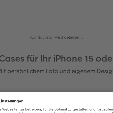
Konfigurator wird geladen...
ases für Ihr iPhone 15 oder
Mit persönlichem Foto und eigenem Desig
Wählen Sie als erstes
ein Hüllenmodell
und
gegebenenfalls die Produktvariante aus.
Als nächstes
legen Sie ein Design fest
und entscheiden